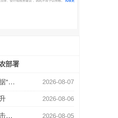
法律、会计或税务建议， 因此不应予以倚赖。
阅读更
农部署
领峰金评：万事俱备 黄金只欠非农数据“东风”
2026-08-07
升
2026-08-06
领峰金评：静待小非农指引 黄金或一击破局
2026-08-05