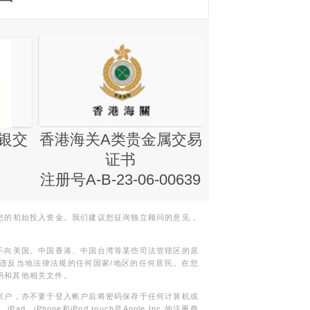
银交
香港海关A类贵金属交易
金银业贸易
证书
集团证书(铸
注册号A-B-23-06-00639
您的初始投入资金。我们建议您征询独立顾问的意见，
不向美国、中国香港、中国台湾等某些司法管辖区的居
违反当地法律法规的任何国家/地区的任何居民。在您
明和其他相关文件。
帐户，亦不要于登入帐户后将密码保存于任何计算机或
Phone和iPod touch是Apple Inc.的注册商