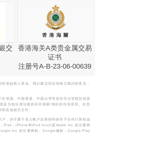
银交
香港海关A类贵金属交易
金银业贸易
证书
集团证书(铸
注册号A-B-23-06-00639
您的初始投入资金。我们建议您征询独立顾问的意见，
不向美国、中国香港、中国台湾等某些司法管辖区的居
违反当地法律法规的任何国家/地区的任何居民。在您
明和其他相关文件。
帐户，亦不要于登入帐户后将密码保存于任何计算机或
Phone和iPod touch是Apple Inc.的注册商
gle Inc.的注册商标。Google徽标，Google Play