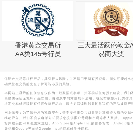
香港黄金交易所
三大最活跃伦敦金/
AA类145号行员
易商大奖
保证金交易等杠杆产品，具有很大风险，并不适用于所有投资者。损失可能超出
确保您在交易前完全了解可能涉及的风险。
本网站上显示的任何信息仅作为一般数据或参考，并不构成任何投资建议。我们
民提供保证金杠杆产品交易。请注意本网站信息不适用于视发布或使用此类信息
决定交易或继续持有任何金融产品前，请务必阅读理解并同意我们的产品披露声
网上保安：为了保护您的私隐安全，请不要使用公共或共享计算机登入您的交易
移动设备。我们不会以电邮方式要求您提供帐户号码和密码等私人数据。 Apple，iPad，i
标并在美国和其他国家注册。App Store是Apple Inc.的服务标志，Android是Goo
徽标和Google界面是Google Inc.的商标或注册商标。