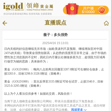
您访问的是香港地区网站 投资有风险 交易需谨慎
直播观点
薇子：多头强势
2025/4/16 15:13:01
日内关税利好信息继续充斥市场（如欧美谈判不及预期、继续增加至对中国
245%的关税）导致黄金强势创新高；从趋势的强度而言非常之猛，由于市场的
惯性加之消息面的不定时，因此日内尽量以右侧做多跟为主，超强阻力区域再
行做空为辅的思路；具体操作为；
黄金（GOLD1000）：晚间八点前再次回撤至3287.0附近可右侧轻仓做多，止
损3283.0，目标3298.0-3328.0附近（策略单）
黄金（GOLD1000）：首次反弹至3335.0附近可轻仓试空，止损3340.0，目标
3325.0-3295.0附近（策略单）
以上为个人看法仅供参考！如据此交易，风险自担！
当阁下进入领峰贵金属有限公司网站，即表示自愿接受以下免责条款：
本网站的内容并不打算向用户提供买卖任何投资工具或产品之意见，或任何财
务、法律、会计或税务建议， 因此不应予以倚赖。
阅读更多