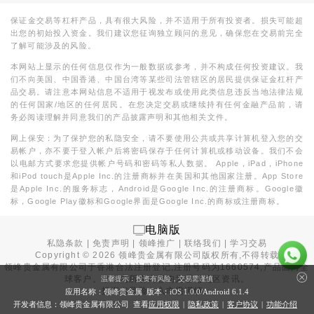
保证金交易等杠杆产品，具有很大风险，并不适用于所有投资者。损失可能超
出您的初始投入资金。我们建议您征询独立顾问的意见，确保您在交易前完全
了解可能涉及的风险。
本网站上显示的任何信息仅作为一般数据或参考，并不构成任何投资建议。我
们不向美国、中国香港、中国台湾等某些司法管辖区的居民提供保证金杠杆产
品交易。请注意本网站信息不适用于视发布或使用此类信息违反当地法律法规
的任何国家/地区的任何居民。在您决定交易或继续持有任何金融产品前，请
务必阅读理解并同意我们的产品披露声明和其他相关文件。
网上保安：为了保护您的私隐安全，请不要使用公共或共享计算机登入您的交
易帐户，亦不要于登入帐户后将密码保存于任何计算机或移动设备。我们不会
以电邮方式要求您提供帐户号码和密码等私人数据。 Apple，iPad，iPhone
和iPod touch是Apple Inc.的注册商标并在美国和其他国家注册。App Store
是Apple Inc.的服务标志，Android是Google Inc.的注册商标。Google徽
标，Google Play徽标和Google界面是Google Inc.的商标或注册商标。
电脑版
私隐条款
|
免责声明
|
领峰推广
|
联络我们
|
学习交易
Copyright ©
2026
领峰贵金属有限公司版权所有,不得转载
领峰贵金属有限公司于
香港合法注册登记
,注册号码为1660574,产品面向全
球客户。本站内所有内容均为香港地区资讯。
温馨提示：投资有风险，交易需谨慎
投资有风险，入市需谨慎。
应用名称：领峰贵金属 版本：iOS
1.0.0
/Android
6.1.4
开发者信息：领峰贵金属有限公司 查看
应用权限
|
隐私政策
|
客户协议
|
功能介绍