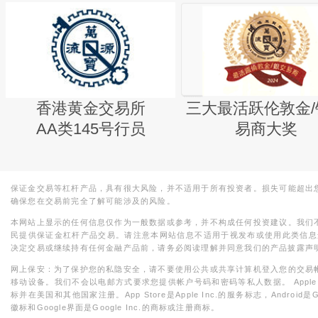
香港黄金交易所
三大最活跃伦敦金/
AA类145号行员
易商大奖
保证金交易等杠杆产品，具有很大风险，并不适用于所有投资者。损失可能超出
确保您在交易前完全了解可能涉及的风险。
本网站上显示的任何信息仅作为一般数据或参考，并不构成任何投资建议。我们
民提供保证金杠杆产品交易。请注意本网站信息不适用于视发布或使用此类信息
决定交易或继续持有任何金融产品前，请务必阅读理解并同意我们的产品披露声
网上保安：为了保护您的私隐安全，请不要使用公共或共享计算机登入您的交易
移动设备。我们不会以电邮方式要求您提供帐户号码和密码等私人数据。 Apple，iPad，i
标并在美国和其他国家注册。App Store是Apple Inc.的服务标志，Android是Goo
徽标和Google界面是Google Inc.的商标或注册商标。