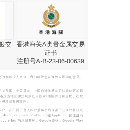
银交
香港海关A类贵金属交易
金银业贸易
证书
集团证书(铸
注册号A-B-23-06-00639
您的初始投入资金。我们建议您征询独立顾问的意见，
不向美国、中国香港、中国台湾等某些司法管辖区的居
违反当地法律法规的任何国家/地区的任何居民。在您
明和其他相关文件。
帐户，亦不要于登入帐户后将密码保存于任何计算机或
Phone和iPod touch是Apple Inc.的注册商
gle Inc.的注册商标。Google徽标，Google Play