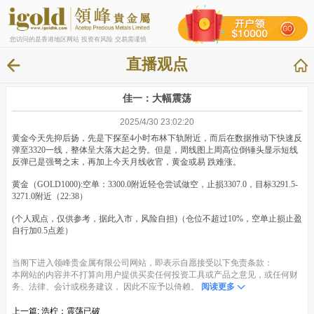
您访问的是香港地区网站 投资有风险 交易需谨慎
直播观点
佳一：大幅震荡
2025/4/30 23:02:20
黄金今天先抑后扬，先是下探至4小时布林下轨附近，而后在数据推动下快速反
弹至3320一线，整体呈大落大起之势。但是，周线图上周高位倒锤头显示短线
反弹已是强弩之末，再加上今天月线收官，黄金或易 跌难涨。
黄金（GOLD1000):空单：3300.0附近轻仓尝试做空，止损3307.0，目标3291.5-
3271.0附近（22:38）
(个人观点，仅供参考，据此入市，风险自担)（仓位不超过10%，空单止损止盈
自行加0.5点差）
当阁下进入领峰贵金属有限公司网站，即表示自愿接受以下免责条款：
本网站的内容并不打算向用户提供买卖任何投资工具或产品之意见，或任何财
务、法律、会计或税务建议， 因此不应予以倚赖。
阅读更多
上一篇:
浩柠：震荡已破