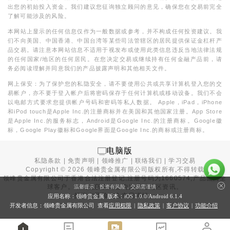
出您的初始投入资金。我们建议您征询独立顾问的意见，确保您在交易前完全
了解可能涉及的风险。
本网站上显示的任何信息仅作为一般数据或参考，并不构成任何投资建议。我
们不向美国、中国香港、中国台湾等某些司法管辖区的居民提供保证金杠杆产
品交易。请注意本网站信息不适用于视发布或使用此类信息违反当地法律法规
的任何国家/地区的任何居民。在您决定交易或继续持有任何金融产品前，请
务必阅读理解并同意我们的产品披露声明和其他相关文件。
网上保安：为了保护您的私隐安全，请不要使用公共或共享计算机登入您的交
易帐户，亦不要于登入帐户后将密码保存于任何计算机或移动设备。我们不会
以电邮方式要求您提供帐户号码和密码等私人数据。 Apple，iPad，iPhone
和iPod touch是Apple Inc.的注册商标并在美国和其他国家注册。App Store
是Apple Inc.的服务标志，Android是Google Inc.的注册商标。Google徽
标，Google Play徽标和Google界面是Google Inc.的商标或注册商标。
电脑版
私隐条款
|
免责声明
|
领峰推广
|
联络我们
|
学习交易
Copyright ©
2026
领峰贵金属有限公司版权所有,不得转载
领峰贵金属有限公司于
香港合法注册登记
,注册号码为1660574,产品面向全
球客户。本站内所有内容均为香港地区资讯。
温馨提示：投资有风险，交易需谨慎
投资有风险，入市需谨慎。
应用名称：领峰贵金属 版本：iOS
1.0.0
/Android
6.1.4
开发者信息：领峰贵金属有限公司 查看
应用权限
|
隐私政策
|
客户协议
|
功能介绍