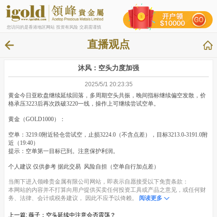
您访问的是香港地区网站 投资有风险 交易需谨慎
直播观点
沐风：空头力度加强
2025/5/1 20:23:35
黄金今日亚欧盘继续延续回落，多周期空头共振，晚间指标继续偏空发散，价
格承压3223后再次跌破3220一线，操作上可继续尝试空单。
黄金（GOLD1000）：
空单：3219.0附近轻仓尝试空，止损3224.0（不含点差），目标3213.0-3191.0附
近（19:40）
提示：空单第一目标已到。注意保护利润。
个人建议 仅供参考 据此交易 风险自担（空单自行加点差）
当阁下进入领峰贵金属有限公司网站，即表示自愿接受以下免责条款：
本网站的内容并不打算向用户提供买卖任何投资工具或产品之意见，或任何财
务、法律、会计或税务建议， 因此不应予以倚赖。
阅读更多
上一篇:
薇子：空头延续中注意会否震荡？