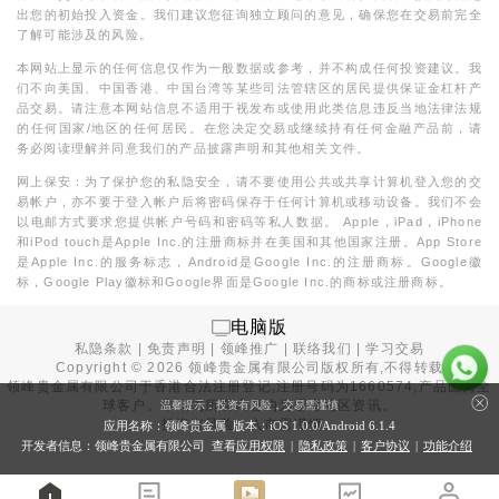
出您的初始投入资金。我们建议您征询独立顾问的意见，确保您在交易前完全
了解可能涉及的风险。
本网站上显示的任何信息仅作为一般数据或参考，并不构成任何投资建议。我
们不向美国、中国香港、中国台湾等某些司法管辖区的居民提供保证金杠杆产
品交易。请注意本网站信息不适用于视发布或使用此类信息违反当地法律法规
的任何国家/地区的任何居民。在您决定交易或继续持有任何金融产品前，请
务必阅读理解并同意我们的产品披露声明和其他相关文件。
网上保安：为了保护您的私隐安全，请不要使用公共或共享计算机登入您的交
易帐户，亦不要于登入帐户后将密码保存于任何计算机或移动设备。我们不会
以电邮方式要求您提供帐户号码和密码等私人数据。 Apple，iPad，iPhone
和iPod touch是Apple Inc.的注册商标并在美国和其他国家注册。App Store
是Apple Inc.的服务标志，Android是Google Inc.的注册商标。Google徽
标，Google Play徽标和Google界面是Google Inc.的商标或注册商标。
电脑版
私隐条款
|
免责声明
|
领峰推广
|
联络我们
|
学习交易
Copyright ©
2026
领峰贵金属有限公司版权所有,不得转载
领峰贵金属有限公司于
香港合法注册登记
,注册号码为1660574,产品面向全
球客户。本站内所有内容均为香港地区资讯。
温馨提示：投资有风险，交易需谨慎
投资有风险，入市需谨慎。
应用名称：领峰贵金属 版本：iOS
1.0.0
/Android
6.1.4
开发者信息：领峰贵金属有限公司 查看
应用权限
|
隐私政策
|
客户协议
|
功能介绍