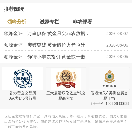
推荐阅读
领峰分析
独家专栏
非农部署
领峰金评：万事俱备 黄金只欠非农数据“东风”
2026-08-07
领峰金评：突破突破 黄金破位火箭拉升
2026-08-06
领峰金评：静待小非农指引 黄金或一击破局
2026-08-05
香港黄金交易所
三大最活跃伦敦金/银交
香港海关A类贵金属交
AA类145号行员
易商大奖
易证书
注册号A-B-23-06-00639
保证金交易等杠杆产品，具有很大风险，并不适用于所有投资者。损失可能超
出您的初始投入资金。我们建议您征询独立顾问的意见，确保您在交易前完全
了解可能涉及的风险。