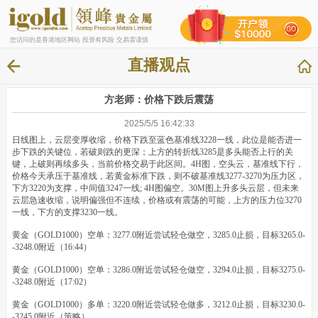
您访问的是香港地区网站 投资有风险 交易需谨慎
直播观点
方老师：价格下跌后震荡
2025/5/5 16:42:33
日线图上，云层变厚收缩，价格下跌至蓝色基准线3228一线，此位是能否进一
步下跌的关键位，若破则跌的更深；上方的转折线3285是多头能否上行的关
键，上破则再续多头，当前价格交易于此区间。4H图，空头云，基准线下行，
价格今天承压于基准线，若黄金标准下跌，则不破基准线3277-3270为压力区，
下方3220为支撑，中间值3247一线; 4H图偏空。30M图上升多头云层，但未来
云层急速收缩，说明偏强但不连续，价格或有震荡的可能，上方的压力位3270
一线，下方的支撑3230一线。
黄金（GOLD1000）空单：3277.0附近尝试轻仓做空，3285.0止损，目标3265.0-
-3248.0附近（16:44）
黄金（GOLD1000）空单：3286.0附近尝试轻仓做空，3294.0止损，目标3275.0-
-3248.0附近（17:02）
黄金（GOLD1000）多单：3220.0附近尝试轻仓做多，3212.0止损，目标3230.0-
-3245.0附近（策略）