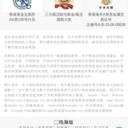
香港黄金交易所
三大最活跃伦敦金/银交
香港海关A类贵金属交
AA类145号行员
易商大奖
易证书
注册号A-B-23-06-00639
保证金交易等杠杆产品，具有很大风险，并不适用于所有投资者。损失可能超
出您的初始投入资金。我们建议您征询独立顾问的意见，确保您在交易前完全
了解可能涉及的风险。
本网站上显示的任何信息仅作为一般数据或参考，并不构成任何投资建议。我
们不向美国、中国香港、中国台湾等某些司法管辖区的居民提供保证金杠杆产
品交易。请注意本网站信息不适用于视发布或使用此类信息违反当地法律法规
的任何国家/地区的任何居民。在您决定交易或继续持有任何金融产品前，请
务必阅读理解并同意我们的产品披露声明和其他相关文件。
网上保安：为了保护您的私隐安全，请不要使用公共或共享计算机登入您的交
易帐户，亦不要于登入帐户后将密码保存于任何计算机或移动设备。我们不会
以电邮方式要求您提供帐户号码和密码等私人数据。 Apple，iPad，iPhone
和iPod touch是Apple Inc.的注册商标并在美国和其他国家注册。App Store
是Apple Inc.的服务标志，Android是Google Inc.的注册商标。Google徽
标，Google Play徽标和Google界面是Google Inc.的商标或注册商标。
电脑版
私隐条款
|
免责声明
|
领峰推广
|
联络我们
|
学习交易