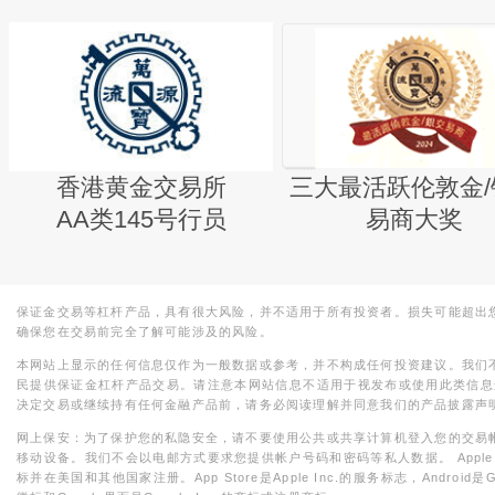
香港黄金交易所
三大最活跃伦敦金/
AA类145号行员
易商大奖
保证金交易等杠杆产品，具有很大风险，并不适用于所有投资者。损失可能超出
确保您在交易前完全了解可能涉及的风险。
本网站上显示的任何信息仅作为一般数据或参考，并不构成任何投资建议。我们
民提供保证金杠杆产品交易。请注意本网站信息不适用于视发布或使用此类信息
决定交易或继续持有任何金融产品前，请务必阅读理解并同意我们的产品披露声
网上保安：为了保护您的私隐安全，请不要使用公共或共享计算机登入您的交易
移动设备。我们不会以电邮方式要求您提供帐户号码和密码等私人数据。 Apple，iPad，i
标并在美国和其他国家注册。App Store是Apple Inc.的服务标志，Android是Goo