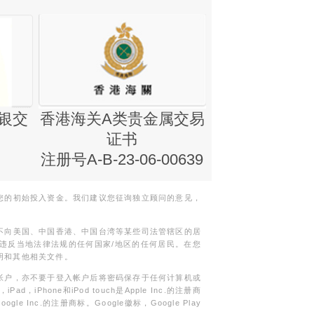
银交
香港海关A类贵金属交易
金银业贸易
证书
集团证书(铸
注册号A-B-23-06-00639
您的初始投入资金。我们建议您征询独立顾问的意见，
不向美国、中国香港、中国台湾等某些司法管辖区的居
违反当地法律法规的任何国家/地区的任何居民。在您
明和其他相关文件。
帐户，亦不要于登入帐户后将密码保存于任何计算机或
Phone和iPod touch是Apple Inc.的注册商
gle Inc.的注册商标。Google徽标，Google Play