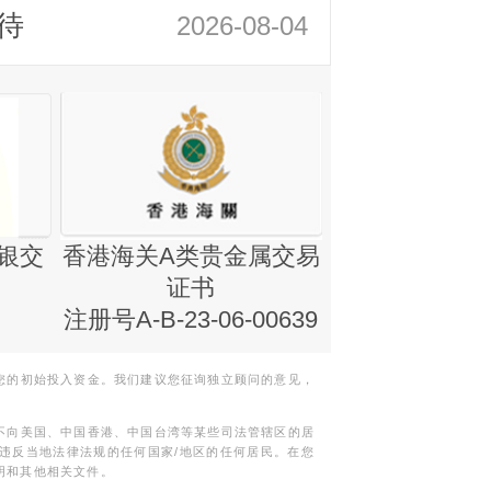
待
2026-08-04
银交
香港海关A类贵金属交易
金银业贸易
证书
集团证书(铸
注册号A-B-23-06-00639
您的初始投入资金。我们建议您征询独立顾问的意见，
不向美国、中国香港、中国台湾等某些司法管辖区的居
违反当地法律法规的任何国家/地区的任何居民。在您
明和其他相关文件。