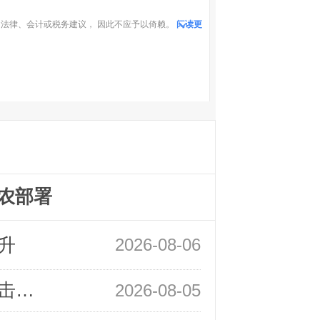
法律、会计或税务建议， 因此不应予以倚赖。
阅读更
农部署
升
2026-08-06
领峰金评：静待小非农指引 黄金或一击破局
2026-08-05