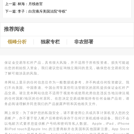
上一篇:
林海：月线收官
下一篇:
李子：白宫痛斥美国法院“夺权”
推荐阅读
领峰分析
独家专栏
非农部署
保证金交易等杠杆产品，具有很大风险，并不适用于所有投资者。损失可能超
出您的初始投入资金。我们建议您征询独立顾问的意见，确保您在交易前完全
了解可能涉及的风险。
本网站上显示的任何信息仅作为一般数据或参考，并不构成任何投资建议。我
们不向美国、中国香港、中国台湾等某些司法管辖区的居民提供保证金杠杆产
品交易。请注意本网站信息不适用于视发布或使用此类信息违反当地法律法规
的任何国家/地区的任何居民。在您决定交易或继续持有任何金融产品前，请
务必阅读理解并同意我们的产品披露声明和其他相关文件。
网上保安：为了保护您的私隐安全，请不要使用公共或共享计算机登入您的交
易帐户，亦不要于登入帐户后将密码保存于任何计算机或移动设备。我们不会
以电邮方式要求您提供帐户号码和密码等私人数据。 Apple，iPad，iPhone
和iPod touch是Apple Inc.的注册商标并在美国和其他国家注册。App Store