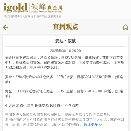
您访问的是香港地区网站 投资有风险 交易需谨慎
直播观点
安迪：假破
2025/5/30 16:28:29
黄金昨日下破3280后，急跌又急涨，形成V型走势，形成假破，前期下跌节奏
变乱，看价格后期震荡。日内按震荡思路对待，下放支撑3290和3280，上方压
力3320和3330，注意严格控制风险。
黄金：3284.0附近尝试轻仓做多，3278.0止损，目标3294.0-3330.0附近。(策略
单）
黄金：3330.0附近尝试轻仓做空，3335.0止损，目标3320.0-3308.0附近。(策略
单）
个人建议 仅供参考 据此交易 风险自担 不含点差
当阁下进入领峰贵金属有限公司网站，即表示自愿接受以下免责条款：
本网站的内容并不打算向用户提供买卖任何投资工具或产品之意见，或任何财
务、法律、会计或税务建议， 因此不应予以倚赖。
阅读更多