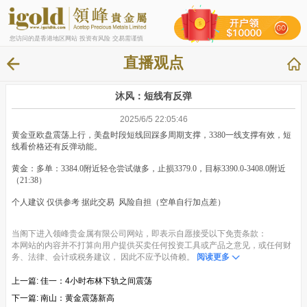
您访问的是香港地区网站 投资有风险 交易需谨慎
直播观点
沐风：短线有反弹
2025/6/5 22:05:46
黄金亚欧盘震荡上行，美盘时段短线回踩多周期支撑，3380一线支撑有效，短
线看价格还有反弹动能。
黄金：多单：3384.0附近轻仓尝试做多，止损3379.0，目标3390.0-3408.0附近
（21:38）
个人建议 仅供参考 据此交易 风险自担（空单自行加点差）
当阁下进入领峰贵金属有限公司网站，即表示自愿接受以下免责条款：
本网站的内容并不打算向用户提供买卖任何投资工具或产品之意见，或任何财
务、法律、会计或税务建议， 因此不应予以倚赖。
阅读更多
上一篇:
佳一：4小时布林下轨之间震荡
下一篇:
南山：黄金震荡新高