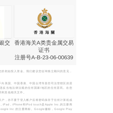
银交
香港海关A类贵金属交易
金银业贸易
证书
集团证书(铸
注册号A-B-23-06-00639
您的初始投入资金。我们建议您征询独立顾问的意见，
不向美国、中国香港、中国台湾等某些司法管辖区的居
违反当地法律法规的任何国家/地区的任何居民。在您
明和其他相关文件。
帐户，亦不要于登入帐户后将密码保存于任何计算机或
Phone和iPod touch是Apple Inc.的注册商
gle Inc.的注册商标。Google徽标，Google Play