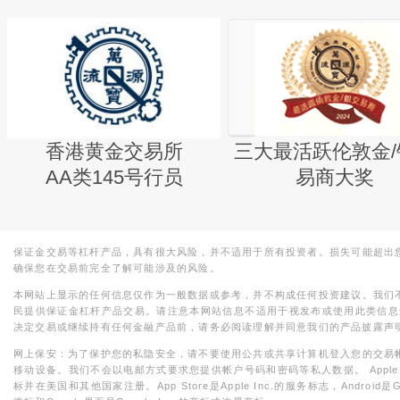
香港黄金交易所
三大最活跃伦敦金/
AA类145号行员
易商大奖
保证金交易等杠杆产品，具有很大风险，并不适用于所有投资者。损失可能超出
确保您在交易前完全了解可能涉及的风险。
本网站上显示的任何信息仅作为一般数据或参考，并不构成任何投资建议。我们
民提供保证金杠杆产品交易。请注意本网站信息不适用于视发布或使用此类信息
决定交易或继续持有任何金融产品前，请务必阅读理解并同意我们的产品披露声
网上保安：为了保护您的私隐安全，请不要使用公共或共享计算机登入您的交易
移动设备。我们不会以电邮方式要求您提供帐户号码和密码等私人数据。 Apple，iPad，i
标并在美国和其他国家注册。App Store是Apple Inc.的服务标志，Android是Goo