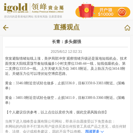
您访问的是香港地区网站 投资有风险 交易需谨慎
直播观点
长青：多头倔强
2025/6/12 12:02:31
突发避险情绪短线上涨，美伊局部冲突 观察情绪升级还是落地短线机会。技术
面突发大阳线震荡节奏短线偏多1小时支撑位3348-44一线，短线低吸机会。第
二支撑位3335.0一线。 上方关键大压力位 3401.0附近。及上轨压力位3414.0附
近。关键压力位可以埋伏短空博弈思路。
黄金：3346.0附近尝试轻仓做多，止损3336.0，目标3359.0-3383.0附近。(策略
单）
黄金：3401.0附近尝试轻仓做空，止损3411.0，目标3389.0-3360.0附近。(策略
单）
【个人建议仅供参考，以上点位以卖价为准，据此交易风险自担】
当阁下进入领峰贵金属有限公司网站，即表示自愿接受以下免责条款：
本网站的内容并不打算向用户提供买卖任何投资工具或产品之意见，或任何财
务、法律、会计或税务建议， 因此不应予以倚赖。
阅读更多