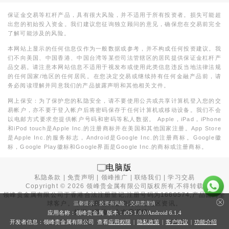
保证金交易等杠杆产品，具有很大风险，并不适用于所有投资者。损失可能超
出您的初始投入资金。我们建议您征询独立顾问的意见，确保您在交易前完全
了解可能涉及的风险。
本网站上显示的任何信息仅作为一般数据或参考，并不构成任何投资建议。我
们不向美国、中国香港、中国台湾等某些司法管辖区的居民提供保证金杠杆产
品交易。请注意本网站信息不适用于视发布或使用此类信息违反当地法律法规
的任何国家/地区的任何居民。在您决定交易或继续持有任何金融产品前，请
务必阅读理解并同意我们的产品披露声明和其他相关文件。
网上保安：为了保护您的私隐安全，请不要使用公共或共享计算机登入您的交
易帐户，亦不要于登入帐户后将密码保存于任何计算机或移动设备。我们不会
以电邮方式要求您提供帐户号码和密码等私人数据。 Apple，iPad，iPhone
和iPod touch是Apple Inc.的注册商标并在美国和其他国家注册。App Store
是Apple Inc.的服务标志，Android是Google Inc.的注册商标。Google徽
标，Google Play徽标和Google界面是Google Inc.的商标或注册商标。
电脑版
私隐条款
|
免责声明
|
领峰推广
|
联络我们
|
学习交易
Copyright ©
2026
领峰贵金属有限公司版权所有,不得转载
领峰贵金属有限公司于
香港合法注册登记
,注册号码为1660574,产品面向全
球客户。本站内所有内容均为香港地区资讯。
温馨提示：投资有风险，交易需谨慎
投资有风险，入市需谨慎。
应用名称：领峰贵金属 版本：iOS
1.0.0
/Android
6.1.4
开发者信息：领峰贵金属有限公司 查看
应用权限
|
隐私政策
|
客户协议
|
功能介绍