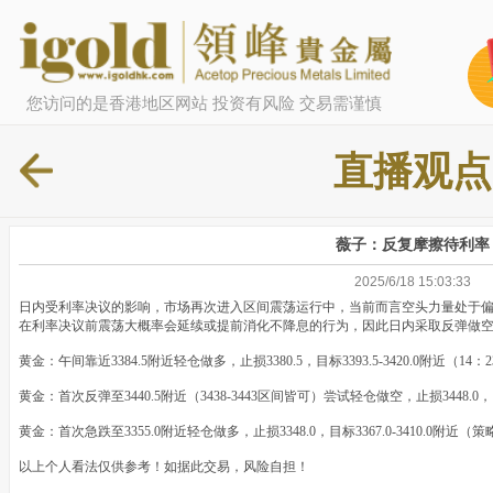
您访问的是香港地区网站 投资有风险 交易需谨慎
直播观点
薇子：反复摩擦待利率
2025/6/18 15:03:33
日内受利率决议的影响，市场再次进入区间震荡运行中，当前而言空头力量处于
在利率决议前震荡大概率会延续或提前消化不降息的行为，因此日内采取反弹做
黄金：午间靠近3384.5附近轻仓做多，止损3380.5，目标3393.5-3420.0附近（14：
黄金：首次反弹至3440.5附近（3438-3443区间皆可）尝试轻仓做空，止损3448.0，目标
黄金：首次急跌至3355.0附近轻仓做多，止损3348.0，目标3367.0-3410.0附近（
以上个人看法仅供参考！如据此交易，风险自担！