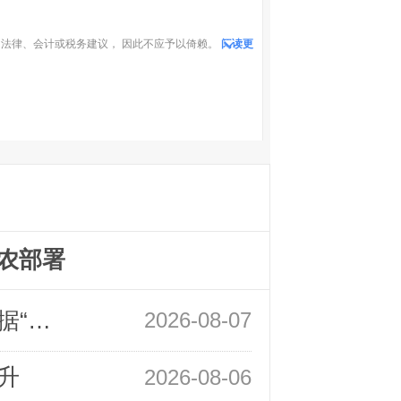
法律、会计或税务建议， 因此不应予以倚赖。
阅读更
农部署
领峰金评：万事俱备 黄金只欠非农数据“东风”
2026-08-07
升
2026-08-06