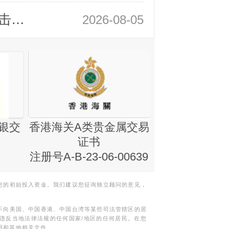
领峰金评：静待小非农指引 黄金或一击破局
2026-08-05
银交
香港海关A类贵金属交易
金银业贸易
证书
集团证书(铸
注册号A-B-23-06-00639
您的初始投入资金。我们建议您征询独立顾问的意见，
不向美国、中国香港、中国台湾等某些司法管辖区的居
违反当地法律法规的任何国家/地区的任何居民。在您
明和其他相关文件。