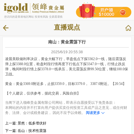
您访问的是香港地区网站 投资有风险 交易需谨慎
直播观点
南山：黄金震荡下行
2025/6/19 20:55:38
凌晨美联储利率决议，黄金大幅下行，早盘低点下探3362.0一线，随后震荡反
弹上探3388.0位置，欧盘时段行情再度下行低点下探3347.0一线，行情止跌反
弹，晚间时段行情上探3378.0一线承压，美元震荡反弹99.50位置，继续100.0保
卫战。
黄金：黄金3369.0附近多，止损3359.0，目标3379.0， 3387.0附近。【20:54】
【个人建议，仅供参考，据此交易，风险自担】
当阁下进入领峰贵金属有限公司网站，即表示自愿接受以下免责条款：
本网站的内容并不打算向用户提供买卖任何投资工具或产品之意见，或任何财
务、法律、会计或税务建议， 因此不应予以倚赖。
阅读更多
上一篇:
景然：低多埋伏好
下一篇:
岳山：技术性震荡