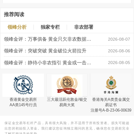
推荐阅读
领峰分析
独家专栏
非农部署
领峰金评：万事俱备 黄金只欠非农数据“东风”
2026-08-07
领峰金评：突破突破 黄金破位火箭拉升
2026-08-06
领峰金评：静待小非农指引 黄金或一击破局
2026-08-05
香港黄金交易所
三大最活跃伦敦金/银交
香港海关A类贵金属交
AA类145号行员
易商大奖
易证书
注册号A-B-23-06-00639
保证金交易等杠杆产品，具有很大风险，并不适用于所有投资者。损失可能超
出您的初始投入资金。我们建议您征询独立顾问的意见，确保您在交易前完全
了解可能涉及的风险。