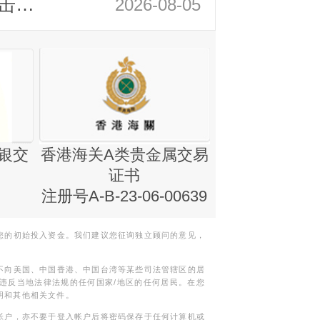
领峰金评：静待小非农指引 黄金或一击破局
2026-08-05
银交
香港海关A类贵金属交易
金银业贸易
证书
集团证书(铸
注册号A-B-23-06-00639
您的初始投入资金。我们建议您征询独立顾问的意见，
不向美国、中国香港、中国台湾等某些司法管辖区的居
违反当地法律法规的任何国家/地区的任何居民。在您
明和其他相关文件。
帐户，亦不要于登入帐户后将密码保存于任何计算机或