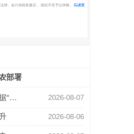
法律、会计或税务建议， 因此不应予以倚赖。
阅读更
农部署
领峰金评：万事俱备 黄金只欠非农数据“东风”
2026-08-07
升
2026-08-06