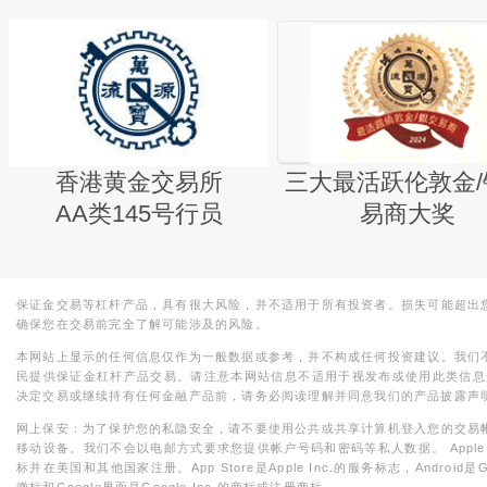
香港黄金交易所
三大最活跃伦敦金/
AA类145号行员
易商大奖
保证金交易等杠杆产品，具有很大风险，并不适用于所有投资者。损失可能超出
确保您在交易前完全了解可能涉及的风险。
本网站上显示的任何信息仅作为一般数据或参考，并不构成任何投资建议。我们
民提供保证金杠杆产品交易。请注意本网站信息不适用于视发布或使用此类信息
决定交易或继续持有任何金融产品前，请务必阅读理解并同意我们的产品披露声
网上保安：为了保护您的私隐安全，请不要使用公共或共享计算机登入您的交易
移动设备。我们不会以电邮方式要求您提供帐户号码和密码等私人数据。 Apple，iPad，i
标并在美国和其他国家注册。App Store是Apple Inc.的服务标志，Android是Goo
徽标和Google界面是Google Inc.的商标或注册商标。