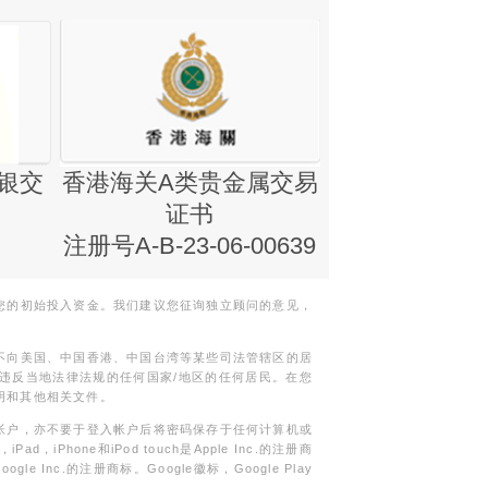
银交
香港海关A类贵金属交易
金银业贸易
证书
集团证书(铸
注册号A-B-23-06-00639
您的初始投入资金。我们建议您征询独立顾问的意见，
不向美国、中国香港、中国台湾等某些司法管辖区的居
违反当地法律法规的任何国家/地区的任何居民。在您
明和其他相关文件。
帐户，亦不要于登入帐户后将密码保存于任何计算机或
Phone和iPod touch是Apple Inc.的注册商
gle Inc.的注册商标。Google徽标，Google Play