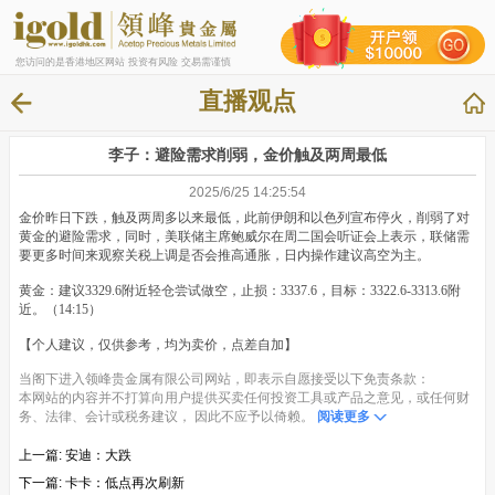
您访问的是香港地区网站 投资有风险 交易需谨慎
直播观点
李子：避险需求削弱，金价触及两周最低
2025/6/25 14:25:54
金价昨日下跌，触及两周多以来最低，此前伊朗和以色列宣布停火，削弱了对
黄金的避险需求，同时，美联储主席鲍威尔在周二国会听证会上表示，联储需
要更多时间来观察关税上调是否会推高通胀，日内操作建议高空为主。
黄金：建议3329.6附近轻仓尝试做空，止损：3337.6，目标：3322.6-3313.6附
近。（14:15）
【个人建议，仅供参考，均为卖价，点差自加】
当阁下进入领峰贵金属有限公司网站，即表示自愿接受以下免责条款：
本网站的内容并不打算向用户提供买卖任何投资工具或产品之意见，或任何财
务、法律、会计或税务建议， 因此不应予以倚赖。
阅读更多
上一篇:
安迪：大跌
下一篇:
卡卡：低点再次刷新