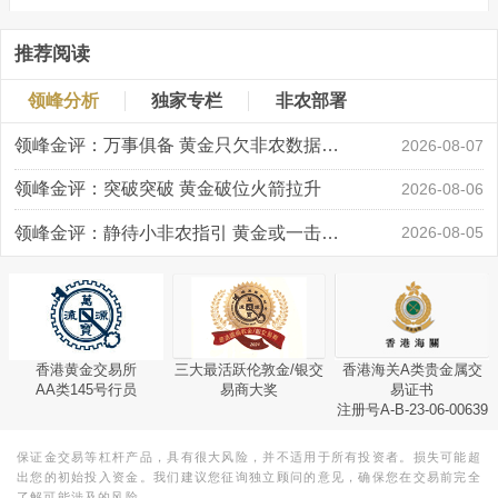
推荐阅读
领峰分析
独家专栏
非农部署
领峰金评：万事俱备 黄金只欠非农数据“东风”
2026-08-07
领峰金评：突破突破 黄金破位火箭拉升
2026-08-06
领峰金评：静待小非农指引 黄金或一击破局
2026-08-05
香港黄金交易所
三大最活跃伦敦金/银交
香港海关A类贵金属交
AA类145号行员
易商大奖
易证书
注册号A-B-23-06-00639
保证金交易等杠杆产品，具有很大风险，并不适用于所有投资者。损失可能超
出您的初始投入资金。我们建议您征询独立顾问的意见，确保您在交易前完全
了解可能涉及的风险。