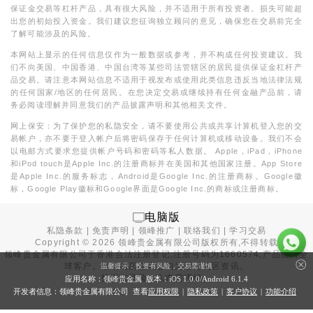
保证金交易等杠杆产品，具有很大风险，并不适用于所有投资者。损失可能超
出您的初始投入资金。我们建议您征询独立顾问的意见，确保您在交易前完全
了解可能涉及的风险。
本网站上显示的任何信息仅作为一般数据或参考，并不构成任何投资建议。我
们不向美国、中国香港、中国台湾等某些司法管辖区的居民提供保证金杠杆产
品交易。请注意本网站信息不适用于视发布或使用此类信息违反当地法律法规
的任何国家/地区的任何居民。在您决定交易或继续持有任何金融产品前，请
务必阅读理解并同意我们的产品披露声明和其他相关文件。
网上保安：为了保护您的私隐安全，请不要使用公共或共享计算机登入您的交
易帐户，亦不要于登入帐户后将密码保存于任何计算机或移动设备。我们不会
以电邮方式要求您提供帐户号码和密码等私人数据。 Apple，iPad，iPhone
和iPod touch是Apple Inc.的注册商标并在美国和其他国家注册。App Store
是Apple Inc.的服务标志，Android是Google Inc.的注册商标。Google徽
标，Google Play徽标和Google界面是Google Inc.的商标或注册商标。
电脑版
私隐条款
|
免责声明
|
领峰推广
|
联络我们
|
学习交易
Copyright ©
2026
领峰贵金属有限公司版权所有,不得转载
领峰贵金属有限公司于
香港合法注册登记
,注册号码为1660574,产品面向全
球客户。本站内所有内容均为香港地区资讯。
温馨提示：投资有风险，交易需谨慎
投资有风险，入市需谨慎。
应用名称：领峰贵金属 版本：iOS
1.0.0
/Android
6.1.4
开发者信息：领峰贵金属有限公司 查看
应用权限
|
隐私政策
|
客户协议
|
功能介绍