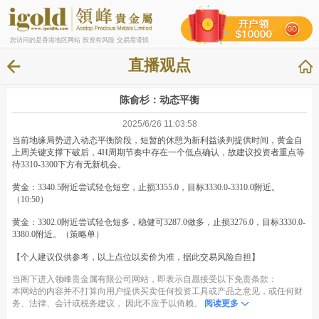
您访问的是香港地区网站 投资有风险 交易需谨慎
直播观点
陈俞杉：动态平衡
2025/6/26 11:03:58
当前地缘局势进入动态平衡阶段，短暂的休憩为新利益谈判提供时间，黄金自
上周关键支撑下破后，4H周期节奏中存在一个低点确认，故建议投资者重点等
待3310-3300下方有无新机会。
黄金：3340.5附近尝试轻仓短空，止损3355.0，目标3330.0-3310.0附近。
（10:50）
黄金：3302.0附近尝试轻仓短多，稳健可3287.0做多，止损3276.0，目标3330.0-
3380.0附近。（策略单）
【个人建议仅供参考，以上点位以卖价为准，据此交易风险自担】
当阁下进入领峰贵金属有限公司网站，即表示自愿接受以下免责条款：
本网站的内容并不打算向用户提供买卖任何投资工具或产品之意见，或任何财
务、法律、会计或税务建议， 因此不应予以倚赖。
阅读更多