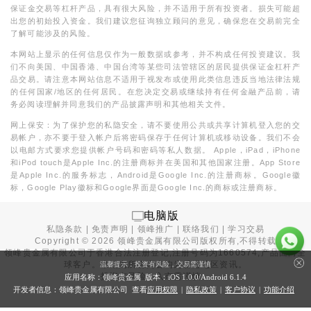
保证金交易等杠杆产品，具有很大风险，并不适用于所有投资者。损失可能超
出您的初始投入资金。我们建议您征询独立顾问的意见，确保您在交易前完全
了解可能涉及的风险。
本网站上显示的任何信息仅作为一般数据或参考，并不构成任何投资建议。我
们不向美国、中国香港、中国台湾等某些司法管辖区的居民提供保证金杠杆产
品交易。请注意本网站信息不适用于视发布或使用此类信息违反当地法律法规
的任何国家/地区的任何居民。在您决定交易或继续持有任何金融产品前，请
务必阅读理解并同意我们的产品披露声明和其他相关文件。
网上保安：为了保护您的私隐安全，请不要使用公共或共享计算机登入您的交
易帐户，亦不要于登入帐户后将密码保存于任何计算机或移动设备。我们不会
以电邮方式要求您提供帐户号码和密码等私人数据。 Apple，iPad，iPhone
和iPod touch是Apple Inc.的注册商标并在美国和其他国家注册。App Store
是Apple Inc.的服务标志，Android是Google Inc.的注册商标。Google徽
标，Google Play徽标和Google界面是Google Inc.的商标或注册商标。
电脑版
私隐条款
|
免责声明
|
领峰推广
|
联络我们
|
学习交易
Copyright ©
2026
领峰贵金属有限公司版权所有,不得转载
领峰贵金属有限公司于
香港合法注册登记
,注册号码为1660574,产品面向全
球客户。本站内所有内容均为香港地区资讯。
温馨提示：投资有风险，交易需谨慎
投资有风险，入市需谨慎。
应用名称：领峰贵金属 版本：iOS
1.0.0
/Android
6.1.4
开发者信息：领峰贵金属有限公司 查看
应用权限
|
隐私政策
|
客户协议
|
功能介绍