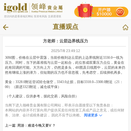
您访问的是香港地区网站 投资有风险 交易需谨慎
直播观点
方老师：云层边界线压力
2025/7/8 23:49:12
30M图，价格在云层中震荡，当前价格到达云层的上边界线附近3330.0一线为
压力。同时，当下的基准线与云层一起粘合，此位形成双重压力点位，黄金在
此有回调的可能。大方向上方，仍然是多头，4H图及日线图中，云层的未来仍
然有继续上涨的潜力，但短期的压力也不容忽视，先考虑空，后续择机再多。
黄金：3328.0附近尝试轻仓做空，3343.0止损，目标3318.0--3308.0附近（21：
00）（跟进3323附近，减仓或平保）
（个人建议，仅供参考，据此交易，风险自担）
当阁下进入领峰贵金属有限公司网站，即表示自愿接受以下免责条款：
本网站的内容并不打算向用户提供买卖任何投资工具或产品之意见，或任何财
务、法律、会计或税务建议， 因此不应予以倚赖。
阅读更多
上一篇:
周游：难道今晚又要V ？