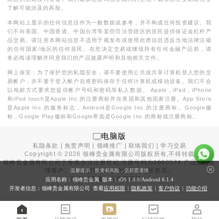
了解可能涉及的风险。
本网站上显示的任何信息仅作为一般数据或参考，并不构成任何投资建议。我
们不向美国、中国香港、中国台湾等某些司法管辖区的居民提供保证金杠杆产
品交易。请注意本网站信息不适用于视发布或使用此类信息违反当地法律法规
的任何国家/地区的任何居民。在您决定交易或继续持有任何金融产品前，请
务必阅读理解并同意我们的产品披露声明和其他相关文件。
网上保安：为了保护您的私隐安全，请不要使用公共或共享计算机登入您的交
易帐户，亦不要于登入帐户后将密码保存于任何计算机或移动设备。我们不会
以电邮方式要求您提供帐户号码和密码等私人数据。 Apple，iPad，iPhone
和iPod touch是Apple Inc.的注册商标并在美国和其他国家注册。App Store
是Apple Inc.的服务标志，Android是Google Inc.的注册商标。Google徽
标，Google Play徽标和Google界面是Google Inc.的商标或注册商标。
电脑版
私隐条款
|
免责声明
|
领峰推广
|
联络我们
|
学习交易
Copyright ©
2026
领峰贵金属有限公司版权所有,不得转载
领峰贵金属有限公司于
香港合法注册登记
,注册号码为1660574,产品面向全
球客户。本站内所有内容均为香港地区资讯。
温馨提示：投资有风险，交易需谨慎
投资有风险，入市需谨慎。
应用名称：领峰贵金属 版本：iOS
1.0.0
/Android
6.1.4
开发者信息：领峰贵金属有限公司 查看
应用权限
|
隐私政策
|
客户协议
|
功能介绍