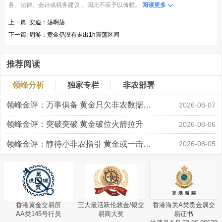
务、法律、会计或税务建议， 因此不应予以倚赖。
阅读更多
上一篇:
安迪：荡啊荡
下一篇:
周游：黄金仍没有走出1h震荡区间
推荐阅读
领峰分析
独家专栏
非农部署
领峰金评：万事俱备 黄金只欠非农数据“东风”
2026-08-07
领峰金评：突破突破 黄金破位火箭拉升
2026-08-06
领峰金评：静待小非农指引 黄金或一击破局
2026-08-05
香港黄金交易所
三大最活跃伦敦金/银交
香港海关A类贵金属交
AA类145号行员
易商大奖
易证书