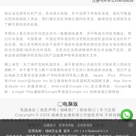
注册号A-B-23-06-00639
保证金交易等杠杆产品，具有很大风险，并不适用于所有投资者。损失可能超
出您的初始投入资金。我们建议您征询独立顾问的意见，确保您在交易前完全
了解可能涉及的风险。
本网站上显示的任何信息仅作为一般数据或参考，并不构成任何投资建议。我
们不向美国、中国香港、中国台湾等某些司法管辖区的居民提供保证金杠杆产
品交易。请注意本网站信息不适用于视发布或使用此类信息违反当地法律法规
的任何国家/地区的任何居民。在您决定交易或继续持有任何金融产品前，请
务必阅读理解并同意我们的产品披露声明和其他相关文件。
网上保安：为了保护您的私隐安全，请不要使用公共或共享计算机登入您的交
易帐户，亦不要于登入帐户后将密码保存于任何计算机或移动设备。我们不会
以电邮方式要求您提供帐户号码和密码等私人数据。 Apple，iPad，iPhone
和iPod touch是Apple Inc.的注册商标并在美国和其他国家注册。App Store
是Apple Inc.的服务标志，Android是Google Inc.的注册商标。Google徽
标，Google Play徽标和Google界面是Google Inc.的商标或注册商标。
电脑版
私隐条款
|
免责声明
|
领峰推广
|
联络我们
|
学习交易
Copyright ©
2026
领峰贵金属有限公司版权所有,不得转载
领峰贵金属有限公司于
香港合法注册登记
,注册号码为1660574,产品面向全
球客户。本站内所有内容均为香港地区资讯。
温馨提示：投资有风险，交易需谨慎
投资有风险，入市需谨慎。
应用名称：领峰贵金属 版本：iOS
1.0.0
/Android
6.1.4