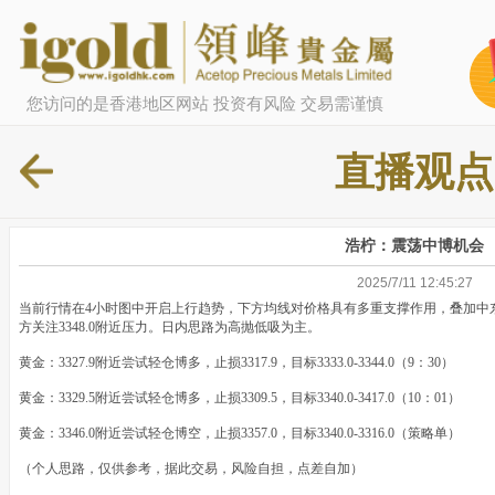
您访问的是香港地区网站 投资有风险 交易需谨慎
直播观点
浩柠：震荡中博机会
2025/7/11 12:45:27
当前行情在4小时图中开启上行趋势，下方均线对价格具有多重支撑作用，叠加中
方关注3348.0附近压力。日内思路为高抛低吸为主。
黄金：3327.9附近尝试轻仓博多，止损3317.9，目标3333.0-3344.0（9：30）
黄金：3329.5附近尝试轻仓博多，止损3309.5，目标3340.0-3417.0（10：01）
黄金：3346.0附近尝试轻仓博空，止损3357.0，目标3340.0-3316.0（策略单）
（个人思路，仅供参考，据此交易，风险自担，点差自加）