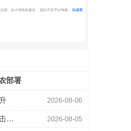
法律、会计或税务建议， 因此不应予以倚赖。
阅读更
农部署
升
2026-08-06
领峰金评：静待小非农指引 黄金或一击破局
2026-08-05