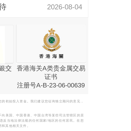
待
2026-08-04
银交
香港海关A类贵金属交易
金银业贸易
证书
集团证书(铸
注册号A-B-23-06-00639
您的初始投入资金。我们建议您征询独立顾问的意见，
不向美国、中国香港、中国台湾等某些司法管辖区的居
违反当地法律法规的任何国家/地区的任何居民。在您
明和其他相关文件。