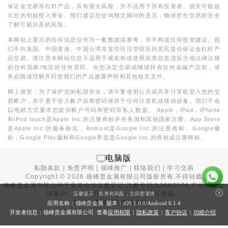
保证金交易等杠杆产品，具有很大风险，并不适用于所有投资者。损失可能超
出您的初始投入资金。我们建议您征询独立顾问的意见，确保您在交易前完全
了解可能涉及的风险。
本网站上显示的任何信息仅作为一般数据或参考，并不构成任何投资建议。我
们不向美国、中国香港、中国台湾等某些司法管辖区的居民提供保证金杠杆产
品交易。请注意本网站信息不适用于视发布或使用此类信息违反当地法律法规
的任何国家/地区的任何居民。在您决定交易或继续持有任何金融产品前，请
务必阅读理解并同意我们的产品披露声明和其他相关文件。
网上保安：为了保护您的私隐安全，请不要使用公共或共享计算机登入您的交
易帐户，亦不要于登入帐户后将密码保存于任何计算机或移动设备。我们不会
以电邮方式要求您提供帐户号码和密码等私人数据。 Apple，iPad，iPhone
和iPod touch是Apple Inc.的注册商标并在美国和其他国家注册。App Store
是Apple Inc.的服务标志，Android是Google Inc.的注册商标。Google徽
标，Google Play徽标和Google界面是Google Inc.的商标或注册商标。
电脑版
私隐条款
|
免责声明
|
领峰推广
|
联络我们
|
学习交易
Copyright ©
2026
领峰贵金属有限公司版权所有,不得转载
领峰贵金属有限公司于
香港合法注册登记
,注册号码为1660574,产品面向全
球客户。本站内所有内容均为香港地区资讯。
温馨提示：投资有风险，交易需谨慎
投资有风险，入市需谨慎。
应用名称：领峰贵金属 版本：iOS
1.0.0
/Android
6.1.4
开发者信息：领峰贵金属有限公司 查看
应用权限
|
隐私政策
|
客户协议
|
功能介绍