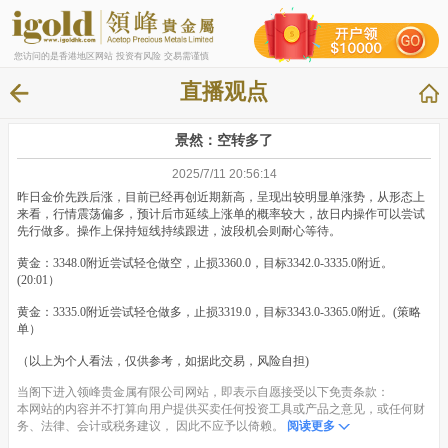
您访问的是香港地区网站 投资有风险 交易需谨慎
直播观点
景然：空转多了
2025/7/11 20:56:14
昨日金价先跌后涨，目前已经再创近期新高，呈现出较明显单涨势，从形态上
来看，行情震荡偏多，预计后市延续上涨单的概率较大，故日内操作可以尝试
先行做多。操作上保持短线持续跟进，波段机会则耐心等待。
黄金：3348.0附近尝试轻仓做空，止损3360.0，目标3342.0-3335.0附近。
(20:01）
黄金：3335.0附近尝试轻仓做多，止损3319.0，目标3343.0-3365.0附近。(策略
单）
（以上为个人看法，仅供参考，如据此交易，风险自担)
当阁下进入领峰贵金属有限公司网站，即表示自愿接受以下免责条款：
本网站的内容并不打算向用户提供买卖任何投资工具或产品之意见，或任何财
务、法律、会计或税务建议， 因此不应予以倚赖。
阅读更多