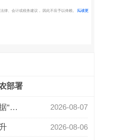
法律、会计或税务建议， 因此不应予以倚赖。
阅读更
农部署
领峰金评：万事俱备 黄金只欠非农数据“东风”
2026-08-07
升
2026-08-06