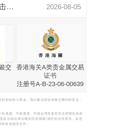
领峰金评：静待小非农指引 黄金或一击破局
2026-08-05
银交
香港海关A类贵金属交易
金银业贸易
证书
集团证书(铸
注册号A-B-23-06-00639
您的初始投入资金。我们建议您征询独立顾问的意见，
不向美国、中国香港、中国台湾等某些司法管辖区的居
违反当地法律法规的任何国家/地区的任何居民。在您
明和其他相关文件。