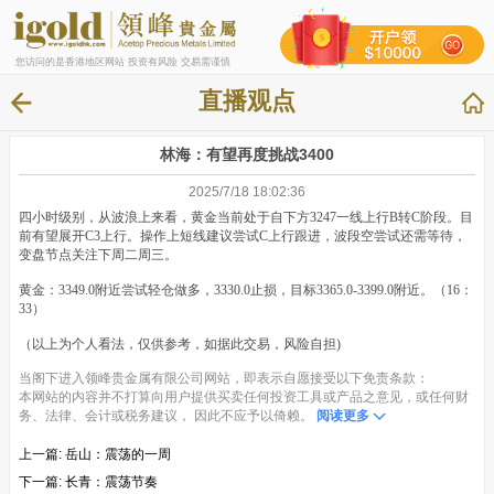
您访问的是香港地区网站 投资有风险 交易需谨慎
直播观点
林海：有望再度挑战3400
2025/7/18 18:02:36
四小时级别，从波浪上来看，黄金当前处于自下方3247一线上行B转C阶段。目
前有望展开C3上行。操作上短线建议尝试C上行跟进，波段空尝试还需等待，
变盘节点关注下周二周三。
黄金：3349.0附近尝试轻仓做多，3330.0止损，目标3365.0-3399.0附近。（16：
33）
（以上为个人看法，仅供参考，如据此交易，风险自担)
当阁下进入领峰贵金属有限公司网站，即表示自愿接受以下免责条款：
本网站的内容并不打算向用户提供买卖任何投资工具或产品之意见，或任何财
务、法律、会计或税务建议， 因此不应予以倚赖。
阅读更多
上一篇:
岳山：震荡的一周
下一篇:
长青：震荡节奏