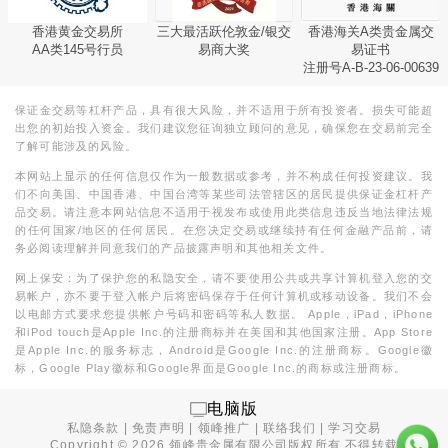
香港黄金交易所
三大最活跃伦敦金/银交
香港海关A类贵金属交
AA类145号行员
易商大奖
易证书
注册号A-B-23-06-00639
保证金交易等杠杆产品，具有很大风险，并不适用于所有投资者。损失可能超
出您的初始投入资金。我们建议您征询独立顾问的意见，确保您在交易前完全
了解可能涉及的风险。
本网站上显示的任何信息仅作为一般数据或参考，并不构成任何投资建议。我
们不向美国、中国香港、中国台湾等某些司法管辖区的居民提供保证金杠杆产
品交易。请注意本网站信息不适用于视发布或使用此类信息违反当地法律法规
的任何国家/地区的任何居民。在您决定交易或继续持有任何金融产品前，请
务必阅读理解并同意我们的产品披露声明和其他相关文件。
网上保安：为了保护您的私隐安全，请不要使用公共或共享计算机登入您的交
易帐户，亦不要于登入帐户后将密码保存于任何计算机或移动设备。我们不会
以电邮方式要求您提供帐户号码和密码等私人数据。 Apple，iPad，iPhone
和iPod touch是Apple Inc.的注册商标并在美国和其他国家注册。App Store
是Apple Inc.的服务标志，Android是Google Inc.的注册商标。Google徽
标，Google Play徽标和Google界面是Google Inc.的商标或注册商标。
电脑版
私隐条款
|
免责声明
|
领峰推广
|
联络我们
|
学习交易
Copyright ©
2026
领峰贵金属有限公司版权所有,不得转载