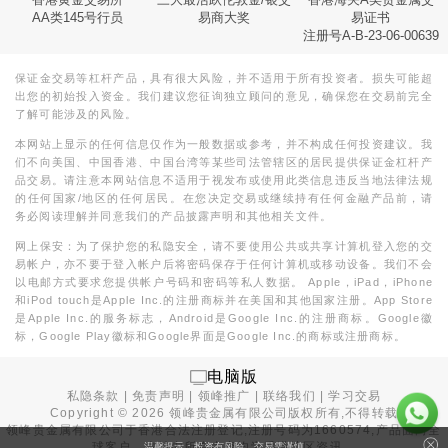
AA类145号行员
易商大奖
易证书
注册号A-B-23-06-00639
保证金交易等杠杆产品，具有很大风险，并不适用于所有投资者。损失可能超
出您的初始投入资金。我们建议您征询独立顾问的意见，确保您在交易前完全
了解可能涉及的风险。
本网站上显示的任何信息仅作为一般数据或参考，并不构成任何投资建议。我
们不向美国、中国香港、中国台湾等某些司法管辖区的居民提供保证金杠杆产
品交易。请注意本网站信息不适用于视发布或使用此类信息违反当地法律法规
的任何国家/地区的任何居民。在您决定交易或继续持有任何金融产品前，请
务必阅读理解并同意我们的产品披露声明和其他相关文件。
网上保安：为了保护您的私隐安全，请不要使用公共或共享计算机登入您的交
易帐户，亦不要于登入帐户后将密码保存于任何计算机或移动设备。我们不会
以电邮方式要求您提供帐户号码和密码等私人数据。 Apple，iPad，iPhone
和iPod touch是Apple Inc.的注册商标并在美国和其他国家注册。App Store
是Apple Inc.的服务标志，Android是Google Inc.的注册商标。Google徽
标，Google Play徽标和Google界面是Google Inc.的商标或注册商标。
电脑版
私隐条款
|
免责声明
|
领峰推广
|
联络我们
|
学习交易
Copyright ©
2026
领峰贵金属有限公司版权所有,不得转载
领峰贵金属有限公司于
香港合法注册登记
,注册号码为1660574,产品面向全
球客户。本站内所有内容均为香港地区资讯。
温馨提示：投资有风险，交易需谨慎