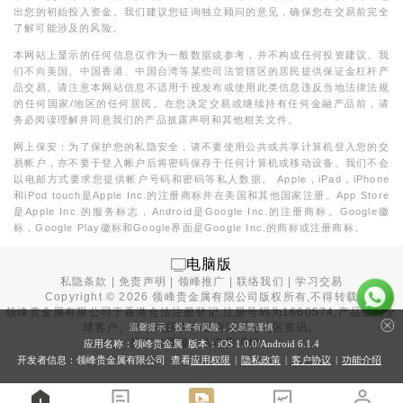
出您的初始投入资金。我们建议您征询独立顾问的意见，确保您在交易前完全
了解可能涉及的风险。
本网站上显示的任何信息仅作为一般数据或参考，并不构成任何投资建议。我
们不向美国、中国香港、中国台湾等某些司法管辖区的居民提供保证金杠杆产
品交易。请注意本网站信息不适用于视发布或使用此类信息违反当地法律法规
的任何国家/地区的任何居民。在您决定交易或继续持有任何金融产品前，请
务必阅读理解并同意我们的产品披露声明和其他相关文件。
网上保安：为了保护您的私隐安全，请不要使用公共或共享计算机登入您的交
易帐户，亦不要于登入帐户后将密码保存于任何计算机或移动设备。我们不会
以电邮方式要求您提供帐户号码和密码等私人数据。 Apple，iPad，iPhone
和iPod touch是Apple Inc.的注册商标并在美国和其他国家注册。App Store
是Apple Inc.的服务标志，Android是Google Inc.的注册商标。Google徽
标，Google Play徽标和Google界面是Google Inc.的商标或注册商标。
电脑版
私隐条款
|
免责声明
|
领峰推广
|
联络我们
|
学习交易
Copyright ©
2026
领峰贵金属有限公司版权所有,不得转载
领峰贵金属有限公司于
香港合法注册登记
,注册号码为1660574,产品面向全
球客户。本站内所有内容均为香港地区资讯。
温馨提示：投资有风险，交易需谨慎
投资有风险，入市需谨慎。
应用名称：领峰贵金属 版本：iOS
1.0.0
/Android
6.1.4
开发者信息：领峰贵金属有限公司 查看
应用权限
|
隐私政策
|
客户协议
|
功能介绍