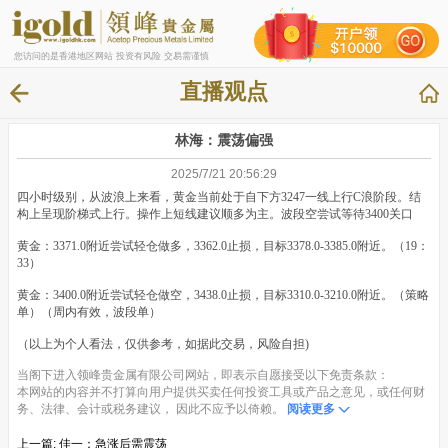
您访问的是香港地区网站 投资有风险 交易需谨慎
直播观点
林海：震荡偏强
2025/7/21 20:56:29
四小时级别，从波浪上来看，黄金当前处于自下方3247一线上行C浪阶段。结
构上呈现阶梯式上行。操作上短线建议顺多为主。波段空尝试等待3400关口
黄金：3371.0附近尝试轻仓做多，3362.0止损，目标3378.0-3385.0附近。（19：
33）
黄金：3400.0附近尝试轻仓做空，3438.0止损，目标3310.0-3210.0附近。（策略
单）（周内有效，波段单）
（以上为个人看法，仅供参考，如据此交易，风险自担)
当阁下进入领峰贵金属有限公司网站，即表示自愿接受以下免责条款：
本网站的内容并不打算向用户提供买卖任何投资工具或产品之意见，或任何财
务、法律、会计或税务建议， 因此不应予以倚赖。
阅读更多
上一篇:
佳一：急涨后需震荡