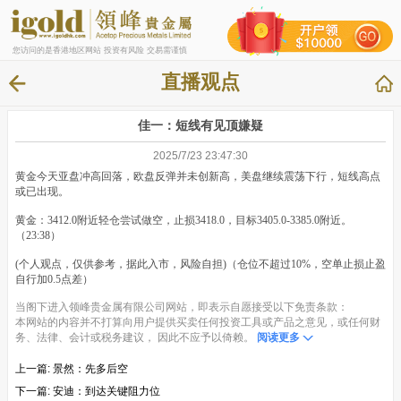
您访问的是香港地区网站 投资有风险 交易需谨慎
直播观点
佳一：短线有见顶嫌疑
2025/7/23 23:47:30
黄金今天亚盘冲高回落，欧盘反弹并未创新高，美盘继续震荡下行，短线高点
或已出现。
黄金：3412.0附近轻仓尝试做空，止损3418.0，目标3405.0-3385.0附近。
（23:38）
(个人观点，仅供参考，据此入市，风险自担)（仓位不超过10%，空单止损止盈
自行加0.5点差）
当阁下进入领峰贵金属有限公司网站，即表示自愿接受以下免责条款：
本网站的内容并不打算向用户提供买卖任何投资工具或产品之意见，或任何财
务、法律、会计或税务建议， 因此不应予以倚赖。
阅读更多
上一篇:
景然：先多后空
下一篇:
安迪：到达关键阻力位