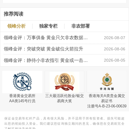
推荐阅读
领峰分析
独家专栏
非农部署
领峰金评：万事俱备 黄金只欠非农数据“东风”
2026-08-07
领峰金评：突破突破 黄金破位火箭拉升
2026-08-06
领峰金评：静待小非农指引 黄金或一击破局
2026-08-05
香港黄金交易所
三大最活跃伦敦金/银交
香港海关A类贵金属交
AA类145号行员
易商大奖
易证书
注册号A-B-23-06-00639
保证金交易等杠杆产品，具有很大风险，并不适用于所有投资者。损失可能超
出您的初始投入资金。我们建议您征询独立顾问的意见，确保您在交易前完全
了解可能涉及的风险。