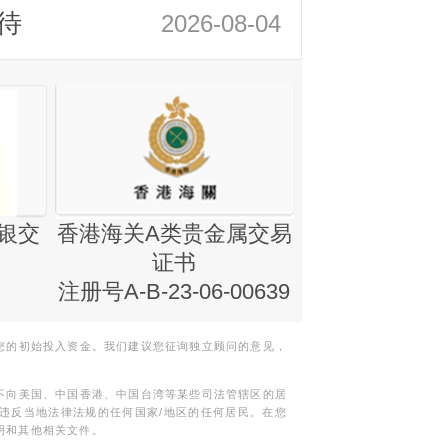
待
2026-08-04
银交
香港海关A类贵金属交易
金银业贸易
证书
集团证书(铸
注册号A-B-23-06-00639
您的初始投入资金。我们建议您征询独立顾问的意见，
不向美国、中国香港、中国台湾等某些司法管辖区的居
违反当地法律法规的任何国家/地区的任何居民。在您
明和其他相关文件。