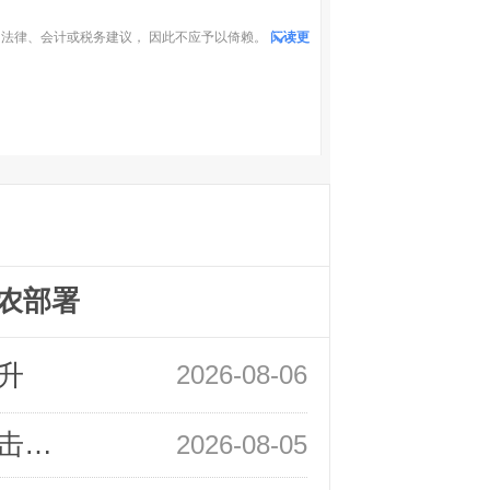
法律、会计或税务建议， 因此不应予以倚赖。
阅读更
农部署
升
2026-08-06
领峰金评：静待小非农指引 黄金或一击破局
2026-08-05