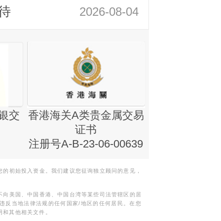
待
2026-08-04
银交
香港海关A类贵金属交易
金银业贸易
证书
集团证书(铸
注册号A-B-23-06-00639
您的初始投入资金。我们建议您征询独立顾问的意见，
不向美国、中国香港、中国台湾等某些司法管辖区的居
违反当地法律法规的任何国家/地区的任何居民。在您
明和其他相关文件。