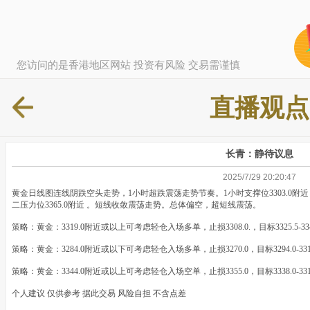
您访问的是香港地区网站 投资有风险 交易需谨慎
直播观点
长青：静待议息
2025/7/29 20:20:47
黄金日线图连线阴跌空头走势，1小时超跌震荡走势节奏。1小时支撑位3303.0附近，第二
二压力位3365.0附近 。短线收敛震荡走势。总体偏空，超短线震荡。
策略：黄金：3319.0附近或以上可考虑轻仓入场多单，止损3308.0.，目标3325.5-33
策略：黄金：3284.0附近或以下可考虑轻仓入场多单，止损3270.0，目标3294.0-3
策略：黄金：3344.0附近或以上可考虑轻仓入场空单，止损3355.0，目标3338.0-
个人建议 仅供参考 据此交易 风险自担 不含点差