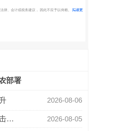
法律、会计或税务建议， 因此不应予以倚赖。
阅读更
农部署
升
2026-08-06
领峰金评：静待小非农指引 黄金或一击破局
2026-08-05