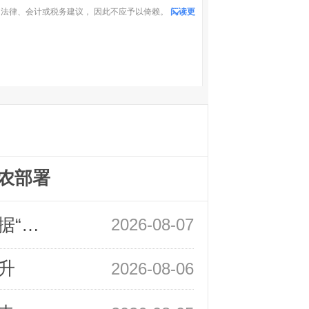
法律、会计或税务建议， 因此不应予以倚赖。
阅读更
农部署
领峰金评：万事俱备 黄金只欠非农数据“东风”
2026-08-07
升
2026-08-06