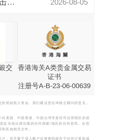
领峰金评：静待小非农指引 黄金或一击破局
2026-08-05
银交
香港海关A类贵金属交易
金银业贸易
证书
集团证书(铸
注册号A-B-23-06-00639
您的初始投入资金。我们建议您征询独立顾问的意见，
不向美国、中国香港、中国台湾等某些司法管辖区的居
违反当地法律法规的任何国家/地区的任何居民。在您
明和其他相关文件。
帐户，亦不要于登入帐户后将密码保存于任何计算机或