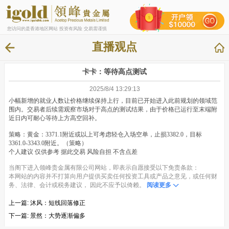
您访问的是香港地区网站 投资有风险 交易需谨慎
直播观点
卡卡：等待高点测试
2025/8/4 13:29:13
小幅新增的就业人数让价格继续保持上行，目前已开始进入此前规划的领域范
围内。交易者后续需观察市场对于高点的测试结果，由于价格已运行至末端附
近日内可耐心等待上方高空回补。
策略：黄金：3371.1附近或以上可考虑轻仓入场空单，止损3382.0，目标
3361.0-3343.0附近。（策略）
个人建议 仅供参考 据此交易 风险自担 不含点差
当阁下进入领峰贵金属有限公司网站，即表示自愿接受以下免责条款：
本网站的内容并不打算向用户提供买卖任何投资工具或产品之意见，或任何财
务、法律、会计或税务建议， 因此不应予以倚赖。
阅读更多
上一篇:
沐风：短线回落修正
下一篇:
景然：大势逐渐偏多