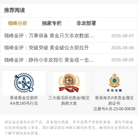
推荐阅读
领峰分析
独家专栏
非农部署
领峰金评：万事俱备 黄金只欠非农数据“东风”
2026-08-07
领峰金评：突破突破 黄金破位火箭拉升
2026-08-06
领峰金评：静待小非农指引 黄金或一击破局
2026-08-05
香港黄金交易所
三大最活跃伦敦金/银交
香港海关A类贵金属交
AA类145号行员
易商大奖
易证书
注册号A-B-23-06-00639
保证金交易等杠杆产品，具有很大风险，并不适用于所有投资者。损失可能超
出您的初始投入资金。我们建议您征询独立顾问的意见，确保您在交易前完全
了解可能涉及的风险。