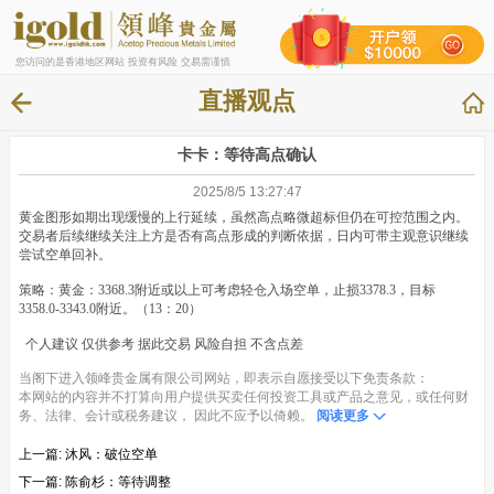
您访问的是香港地区网站 投资有风险 交易需谨慎
直播观点
卡卡：等待高点确认
2025/8/5 13:27:47
黄金图形如期出现缓慢的上行延续，虽然高点略微超标但仍在可控范围之内。
交易者后续继续关注上方是否有高点形成的判断依据，日内可带主观意识继续
尝试空单回补。
策略：黄金：3368.3附近或以上可考虑轻仓入场空单，止损3378.3，目标
3358.0-3343.0附近。（13：20）
个人建议 仅供参考 据此交易 风险自担 不含点差
当阁下进入领峰贵金属有限公司网站，即表示自愿接受以下免责条款：
本网站的内容并不打算向用户提供买卖任何投资工具或产品之意见，或任何财
务、法律、会计或税务建议， 因此不应予以倚赖。
阅读更多
上一篇:
沐风：破位空单
下一篇:
陈俞杉：等待调整