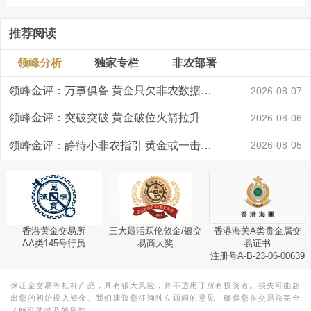
推荐阅读
领峰分析
独家专栏
非农部署
领峰金评：万事俱备 黄金只欠非农数据“东风”
2026-08-07
领峰金评：突破突破 黄金破位火箭拉升
2026-08-06
领峰金评：静待小非农指引 黄金或一击破局
2026-08-05
香港黄金交易所
三大最活跃伦敦金/银交
香港海关A类贵金属交
AA类145号行员
易商大奖
易证书
注册号A-B-23-06-00639
保证金交易等杠杆产品，具有很大风险，并不适用于所有投资者。损失可能超
出您的初始投入资金。我们建议您征询独立顾问的意见，确保您在交易前完全
了解可能涉及的风险。