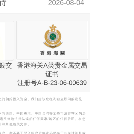
待
2026-08-04
银交
香港海关A类贵金属交易
金银业贸易
证书
集团证书(铸
注册号A-B-23-06-00639
您的初始投入资金。我们建议您征询独立顾问的意见，
不向美国、中国香港、中国台湾等某些司法管辖区的居
违反当地法律法规的任何国家/地区的任何居民。在您
明和其他相关文件。
帐户，亦不要于登入帐户后将密码保存于任何计算机或