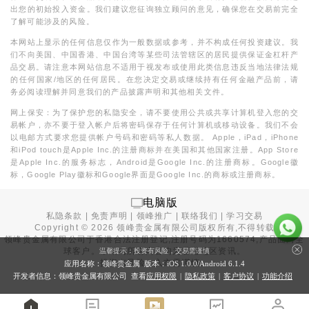
出您的初始投入资金。我们建议您征询独立顾问的意见，确保您在交易前完全
了解可能涉及的风险。
本网站上显示的任何信息仅作为一般数据或参考，并不构成任何投资建议。我
们不向美国、中国香港、中国台湾等某些司法管辖区的居民提供保证金杠杆产
品交易。请注意本网站信息不适用于视发布或使用此类信息违反当地法律法规
的任何国家/地区的任何居民。在您决定交易或继续持有任何金融产品前，请
务必阅读理解并同意我们的产品披露声明和其他相关文件。
网上保安：为了保护您的私隐安全，请不要使用公共或共享计算机登入您的交
易帐户，亦不要于登入帐户后将密码保存于任何计算机或移动设备。我们不会
以电邮方式要求您提供帐户号码和密码等私人数据。 Apple，iPad，iPhone
和iPod touch是Apple Inc.的注册商标并在美国和其他国家注册。App Store
是Apple Inc.的服务标志，Android是Google Inc.的注册商标。Google徽
标，Google Play徽标和Google界面是Google Inc.的商标或注册商标。
电脑版
私隐条款
|
免责声明
|
领峰推广
|
联络我们
|
学习交易
Copyright ©
2026
领峰贵金属有限公司版权所有,不得转载
领峰贵金属有限公司于
香港合法注册登记
,注册号码为1660574,产品面向全
球客户。本站内所有内容均为香港地区资讯。
温馨提示：投资有风险，交易需谨慎
投资有风险，入市需谨慎。
应用名称：领峰贵金属 版本：iOS
1.0.0
/Android
6.1.4
开发者信息：领峰贵金属有限公司 查看
应用权限
|
隐私政策
|
客户协议
|
功能介绍