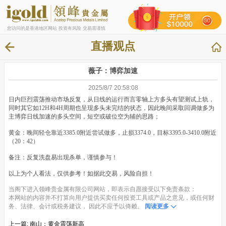
您访问的是香港地区网站 投资有风险 交易需谨慎
直播观点
薇子：博弈加速
2025/8/7 20:58:08
日内巨烈震荡推动市场反复，从日线的运行而言零轴上方多头有望测试上轨，
同时其它如12H和4H周期也呈现多头未完结的状态，因此晚间采取回调做多为
主博弈日线加速的多头空间，短空或破位空为辅的思路；
黄金：晚间轻仓靠近3385.0附近尝试做多，止损3374.0，目标3395.0-3410.0附近
（20：42）
备注：反复洗盘易出现杀单，谨慎参与！
以上为个人看法，仅供参考！如据此交易，风险自担！
当阁下进入领峰贵金属有限公司网站，即表示自愿接受以下免责条款：
本网站的内容并不打算向用户提供买卖任何投资工具或产品之意见，或任何财
务、法律、会计或税务建议， 因此不应予以倚赖。
阅读更多
上一篇:
南山：黄金震荡新高