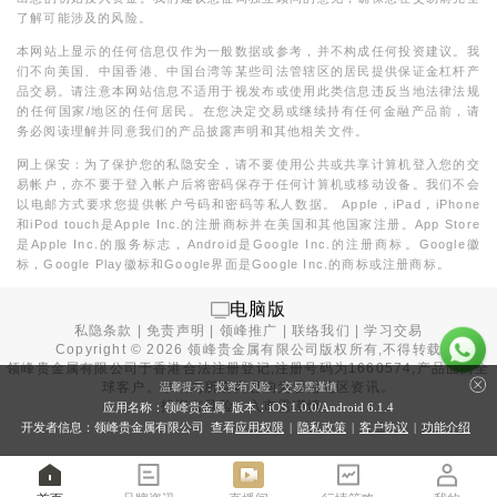
了解可能涉及的风险。
本网站上显示的任何信息仅作为一般数据或参考，并不构成任何投资建议。我
们不向美国、中国香港、中国台湾等某些司法管辖区的居民提供保证金杠杆产
品交易。请注意本网站信息不适用于视发布或使用此类信息违反当地法律法规
的任何国家/地区的任何居民。在您决定交易或继续持有任何金融产品前，请
务必阅读理解并同意我们的产品披露声明和其他相关文件。
网上保安：为了保护您的私隐安全，请不要使用公共或共享计算机登入您的交
易帐户，亦不要于登入帐户后将密码保存于任何计算机或移动设备。我们不会
以电邮方式要求您提供帐户号码和密码等私人数据。 Apple，iPad，iPhone
和iPod touch是Apple Inc.的注册商标并在美国和其他国家注册。App Store
是Apple Inc.的服务标志，Android是Google Inc.的注册商标。Google徽
标，Google Play徽标和Google界面是Google Inc.的商标或注册商标。
电脑版
私隐条款
|
免责声明
|
领峰推广
|
联络我们
|
学习交易
Copyright ©
2026
领峰贵金属有限公司版权所有,不得转载
领峰贵金属有限公司于
香港合法注册登记
,注册号码为1660574,产品面向全
球客户。本站内所有内容均为香港地区资讯。
温馨提示：投资有风险，交易需谨慎
投资有风险，入市需谨慎。
应用名称：领峰贵金属 版本：iOS
1.0.0
/Android
6.1.4
开发者信息：领峰贵金属有限公司 查看
应用权限
|
隐私政策
|
客户协议
|
功能介绍