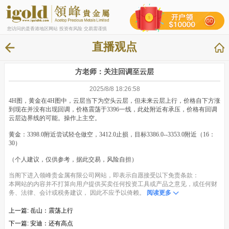
您访问的是香港地区网站 投资有风险 交易需谨慎
直播观点
方老师：关注回调至云层
2025/8/8 18:26:58
4H图，黄金在4H图中，云层当下为空头云层，但未来云层上行，价格自下方涨
到现在并没有出现回调，价格震荡于3396一线，此处附近有承压，价格有回调
云层边界线的可能。操作上主空。
黄金：3398.0附近尝试轻仓做空，3412.0止损，目标3386.0--3353.0附近（16：
30）
（个人建议，仅供参考，据此交易，风险自担）
当阁下进入领峰贵金属有限公司网站，即表示自愿接受以下免责条款：
本网站的内容并不打算向用户提供买卖任何投资工具或产品之意见，或任何财
务、法律、会计或税务建议， 因此不应予以倚赖。
阅读更多
上一篇:
岳山：震荡上行
下一篇:
安迪：还有高点