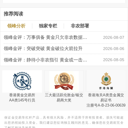
推荐阅读
领峰分析
独家专栏
非农部署
领峰金评：万事俱备 黄金只欠非农数据“东风”
2026-08-07
领峰金评：突破突破 黄金破位火箭拉升
2026-08-06
领峰金评：静待小非农指引 黄金或一击破局
2026-08-05
香港黄金交易所
三大最活跃伦敦金/银交
香港海关A类贵金属交
AA类145号行员
易商大奖
易证书
注册号A-B-23-06-00639
保证金交易等杠杆产品，具有很大风险，并不适用于所有投资者。损失可能超
出您的初始投入资金。我们建议您征询独立顾问的意见，确保您在交易前完全
了解可能涉及的风险。