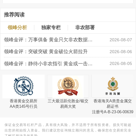
推荐阅读
领峰分析
独家专栏
非农部署
领峰金评：万事俱备 黄金只欠非农数据“东风”
2026-08-07
领峰金评：突破突破 黄金破位火箭拉升
2026-08-06
领峰金评：静待小非农指引 黄金或一击破局
2026-08-05
香港黄金交易所
三大最活跃伦敦金/银交
香港海关A类贵金属交
AA类145号行员
易商大奖
易证书
注册号A-B-23-06-00639
保证金交易等杠杆产品，具有很大风险，并不适用于所有投资者。损失可能超
出您的初始投入资金。我们建议您征询独立顾问的意见，确保您在交易前完全
了解可能涉及的风险。