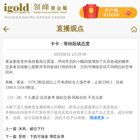
您访问的是香港地区网站 投资有风险 交易需谨慎
直播观点
卡卡：等待延续态度
2025/8/11 13:29:56
黄金图形意外保持着高位震荡，早间开启的小幅回落增加了次高形成的概率。
交易者后续耐心观察并等待延续行情的到来，日内可继续尝试不同档位的空单
回补。
策略：黄金：3378.2附近或以上可考虑轻仓入场空单，止损3388.3，目标
3368.0-3354.0附近。
（13：28）个人建议 仅供参考 据此交易 风险自担 不含点差
当阁下进入领峰贵金属有限公司网站，即表示自愿接受以下免责条款：
本网站的内容并不打算向用户提供买卖任何投资工具或产品之意见，或任何财
务、法律、会计或税务建议， 因此不应予以倚赖。
阅读更多
上一篇:
沐风：破位下行
下一篇:
景然：下跌可做多 博弈反弹