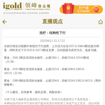
您访问的是香港地区网站 投资有风险 交易需谨慎
直播观点
浩柠：结构性下行
2025/8/12 22:17:22
当前行情在日线图中表现为下行趋势，上方压力位在3357.0-3360.0附近较为明
显，同时关注下方3335.0-3327.0附近支撑，日内思路为高空为主，低多为辅。
黄金：3343.1附近尝试轻仓做空，止损3361.1，目标3334.0-3314.0附近
（21:38）
黄金：3335.9附近尝试轻仓做多，止损3325.0，目标3349.0-3365.0-
3415.0（22:18）
黄金：3309.0附近尝试轻仓做多，止损3294.0，目标3324.0-3362.0-3415.0（周内
策略单）
（个人建议，仅供参考，据此交易，风险自担）
当阁下进入领峰贵金属有限公司网站，即表示自愿接受以下免责条款：
本网站的内容并不打算向用户提供买卖任何投资工具或产品之意见，或任何财