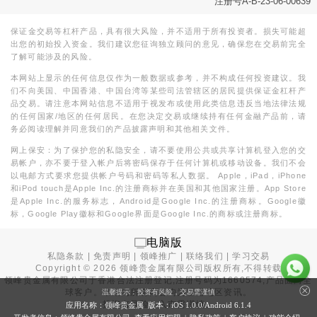
注册号A-B-23-06-00639
保证金交易等杠杆产品，具有很大风险，并不适用于所有投资者。损失可能超
出您的初始投入资金。我们建议您征询独立顾问的意见，确保您在交易前完全
了解可能涉及的风险。
本网站上显示的任何信息仅作为一般数据或参考，并不构成任何投资建议。我
们不向美国、中国香港、中国台湾等某些司法管辖区的居民提供保证金杠杆产
品交易。请注意本网站信息不适用于视发布或使用此类信息违反当地法律法规
的任何国家/地区的任何居民。在您决定交易或继续持有任何金融产品前，请
务必阅读理解并同意我们的产品披露声明和其他相关文件。
网上保安：为了保护您的私隐安全，请不要使用公共或共享计算机登入您的交
易帐户，亦不要于登入帐户后将密码保存于任何计算机或移动设备。我们不会
以电邮方式要求您提供帐户号码和密码等私人数据。 Apple，iPad，iPhone
和iPod touch是Apple Inc.的注册商标并在美国和其他国家注册。App Store
是Apple Inc.的服务标志，Android是Google Inc.的注册商标。Google徽
标，Google Play徽标和Google界面是Google Inc.的商标或注册商标。
电脑版
私隐条款
|
免责声明
|
领峰推广
|
联络我们
|
学习交易
Copyright ©
2026
领峰贵金属有限公司版权所有,不得转载
领峰贵金属有限公司于
香港合法注册登记
,注册号码为1660574,产品面向全
球客户。本站内所有内容均为香港地区资讯。
温馨提示：投资有风险，交易需谨慎
投资有风险，入市需谨慎。
应用名称：领峰贵金属 版本：iOS
1.0.0
/Android
6.1.4