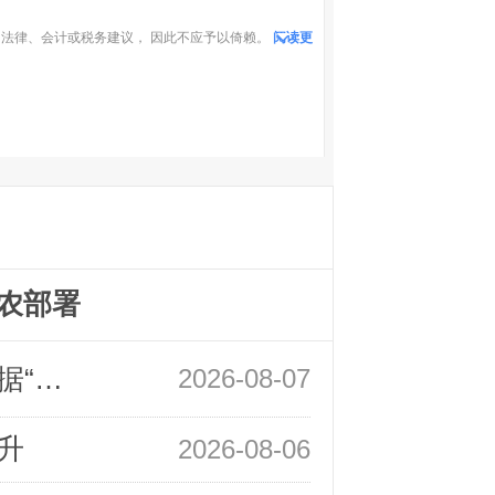
法律、会计或税务建议， 因此不应予以倚赖。
阅读更
农部署
领峰金评：万事俱备 黄金只欠非农数据“东风”
2026-08-07
升
2026-08-06