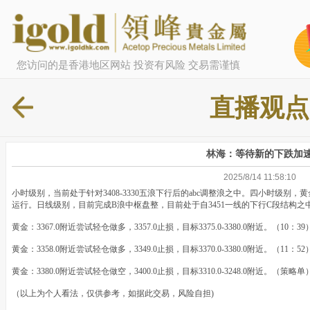
您访问的是香港地区网站 投资有风险 交易需谨慎
直播观点
林海：等待新的下跌加
2025/8/14 11:58:10
小时级别，当前处于针对3408-3330五浪下行后的abc调整浪之中。四小时级别
运行。日线级别，目前完成B浪中枢盘整，目前处于自3451一线的下行C段结构
黄金：3367.0附近尝试轻仓做多，3357.0止损，目标3375.0-3380.0附近。（10：39
黄金：3358.0附近尝试轻仓做多，3349.0止损，目标3370.0-3380.0附近。（11：52
黄金：3380.0附近尝试轻仓做空，3400.0止损，目标3310.0-3248.0附近。（策略单
（以上为个人看法，仅供参考，如据此交易，风险自担)