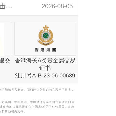
领峰金评：静待小非农指引 黄金或一击破局
2026-08-05
银交
香港海关A类贵金属交易
金银业贸易
证书
集团证书(铸
注册号A-B-23-06-00639
您的初始投入资金。我们建议您征询独立顾问的意见，
不向美国、中国香港、中国台湾等某些司法管辖区的居
违反当地法律法规的任何国家/地区的任何居民。在您
明和其他相关文件。