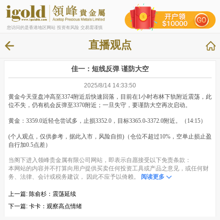
您访问的是香港地区网站 投资有风险 交易需谨慎
直播观点
佳一：短线反弹 谨防大空
2025/8/14 14:33:50
黄金今天亚盘冲高至3374附近后快速回落，目前在1小时布林下轨附近震荡，此
位不失，仍有机会反弹至3370附近；一旦失守，要谨防大空再次启动。
黄金：3359.0近轻仓尝试多，止损3352.0，目标3365.0-3372.0附近。（14:15）
(个人观点，仅供参考，据此入市，风险自担)（仓位不超过10%，空单止损止盈
自行加0.5点差）
当阁下进入领峰贵金属有限公司网站，即表示自愿接受以下免责条款：
本网站的内容并不打算向用户提供买卖任何投资工具或产品之意见，或任何财
务、法律、会计或税务建议， 因此不应予以倚赖。
阅读更多
上一篇:
陈俞杉：震荡延续
下一篇:
卡卡：观察高点情绪