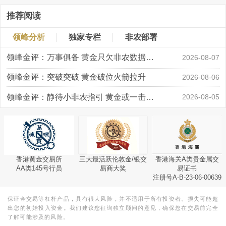
推荐阅读
领峰分析
独家专栏
非农部署
领峰金评：万事俱备 黄金只欠非农数据“东风”
2026-08-07
领峰金评：突破突破 黄金破位火箭拉升
2026-08-06
领峰金评：静待小非农指引 黄金或一击破局
2026-08-05
香港黄金交易所
三大最活跃伦敦金/银交
香港海关A类贵金属交
AA类145号行员
易商大奖
易证书
注册号A-B-23-06-00639
保证金交易等杠杆产品，具有很大风险，并不适用于所有投资者。损失可能超
出您的初始投入资金。我们建议您征询独立顾问的意见，确保您在交易前完全
了解可能涉及的风险。