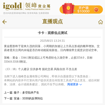
您访问的是香港地区网站 投资有风险 交易需谨慎
直播观点
卡卡：观察低点测试
2025/8/15 13:24:31
黄金图形终于迎来久违的回落，小周期的加速让上方高点形成的概率增加。交
易者需关注周内末端是否仍有动能延续新低，日内继续带主观意识尝试空单。
策略：黄金：3344.1附近或以上可考虑轻仓入场空单，止损3354.0，目标
3334.0-3318.0附近。
（13：18）个人建议 仅供参考 据此交易 风险自担 不含点差
当阁下进入领峰贵金属有限公司网站，即表示自愿接受以下免责条款：
本网站的内容并不打算向用户提供买卖任何投资工具或产品之意见，或任何财
务、法律、会计或税务建议， 因此不应予以倚赖。
阅读更多
上一篇:
薇子：多空陷井产生
下一篇:
安迪：3330的反弹到位