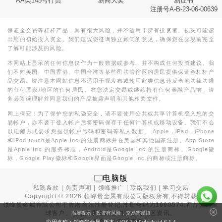
AA类145号行员
易商大奖
易证书
注册号A-B-23-06-00639
保证金交易等杠杆产品，具有很大风险，并不适用于所有投资者。损失可能超
出您的初始投入资金。我们建议您征询独立顾问的意见，确保您在交易前完全
了解可能涉及的风险。
本网站上显示的任何信息仅作为一般数据或参考，并不构成任何投资建议。我
们不向美国、中国香港、中国台湾等某些司法管辖区的居民提供保证金杠杆产
品交易。请注意本网站信息不适用于视发布或使用此类信息违反当地法律法规
的任何国家/地区的任何居民。在您决定交易或继续持有任何金融产品前，请
务必阅读理解并同意我们的产品披露声明和其他相关文件。
网上保安：为了保护您的私隐安全，请不要使用公共或共享计算机登入您的交
易帐户，亦不要于登入帐户后将密码保存于任何计算机或移动设备。我们不会
以电邮方式要求您提供帐户号码和密码等私人数据。 Apple，iPad，iPhone
和iPod touch是Apple Inc.的注册商标并在美国和其他国家注册。App Store
是Apple Inc.的服务标志，Android是Google Inc.的注册商标。Google徽
标，Google Play徽标和Google界面是Google Inc.的商标或注册商标。
电脑版
私隐条款
|
免责声明
|
领峰推广
|
联络我们
|
学习交易
Copyright ©
2026
领峰贵金属有限公司版权所有,不得转载
领峰贵金属有限公司于
香港合法注册登记
,注册号码为1660574,产品面向全
球客户。本站内所有内容均为香港地区资讯。
温馨提示：投资有风险，交易需谨慎
投资有风险，入市需谨慎。