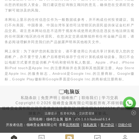
出您的初始投入资金。我们建议您征询独立顾问的意见，确保您在交易前完全
了解可能涉及的风险。
本网站上显示的任何信息仅作为一般数据或参考，并不构成任何投资建议。我
们不向美国、中国香港、中国台湾等某些司法管辖区的居民提供保证金杠杆产
品交易。请注意本网站信息不适用于视发布或使用此类信息违反当地法律法规
的任何国家/地区的任何居民。在您决定交易或继续持有任何金融产品前，请
务必阅读理解并同意我们的产品披露声明和其他相关文件。
网上保安：为了保护您的私隐安全，请不要使用公共或共享计算机登入您的交
易帐户，亦不要于登入帐户后将密码保存于任何计算机或移动设备。我们不会
以电邮方式要求您提供帐户号码和密码等私人数据。 Apple，iPad，iPhone
和iPod touch是Apple Inc.的注册商标并在美国和其他国家注册。App Store
是Apple Inc.的服务标志，Android是Google Inc.的注册商标。Google徽
标，Google Play徽标和Google界面是Google Inc.的商标或注册商标。
电脑版
私隐条款
|
免责声明
|
领峰推广
|
联络我们
|
学习交易
Copyright ©
2026
领峰贵金属有限公司版权所有,不得转载
领峰贵金属有限公司于
香港合法注册登记
,注册号码为1660574,产品面向全
球客户。本站内所有内容均为香港地区资讯。
温馨提示：投资有风险，交易需谨慎
投资有风险，入市需谨慎。
应用名称：领峰贵金属 版本：iOS
1.0.0
/Android
6.1.4
开发者信息：领峰贵金属有限公司 查看
应用权限
|
隐私政策
|
客户协议
|
功能介绍