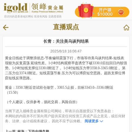
您访问的是香港地区网站 投资有风险 交易需谨慎
直播观点
长青：关注美乌谈判结果
2025/8/18 16:06:47
黄金日线处于调整浪状态-节奏偏弱震荡下行，市场等待美乌谈判结果-短线表
现较为反复震荡 延续性差。
1小时
结构观察早盘诱空下破3330.0后拉回日内较强
势。
1小时
短线支撑位3330.0附近了 。1小时短线压力带3358.0-3365.0附近 。第
二压力位3374.0附近。短线震荡节奏 压力为可以博弈短空思路。超跌支撑位博
弈短线反弹思路。
黄金：3350.5附近尝试轻仓做空，3365.5止损，目标3343.0--3336.0附近
（15:50）
（个人建议，仅供参考，据此交易，风险自担）
当阁下进入领峰贵金属有限公司网站，即表示自愿接受以下免责条款：
本网站的内容并不打算向用户提供买卖任何投资工具或产品之意见，或任何财
务、法律、会计或税务建议， 因此不应予以倚赖。
阅读更多
上一篇:
林海：下跌中继盘整