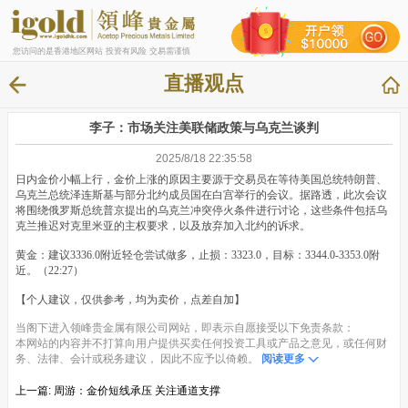
您访问的是香港地区网站 投资有风险 交易需谨慎
直播观点
李子：市场关注美联储政策与乌克兰谈判
2025/8/18 22:35:58
日内金价小幅上行，金价上涨的原因主要源于交易员在等待美国总统特朗普、
乌克兰总统泽连斯基与部分北约成员国在白宫举行的会议。据路透，此次会议
将围绕俄罗斯总统普京提出的乌克兰冲突停火条件进行讨论，这些条件包括乌
克兰推迟对克里米亚的主权要求，以及放弃加入北约的诉求。
黄金：建议3336.0附近轻仓尝试做多，止损：3323.0，目标：3344.0-3353.0附
近。（22:27）
【个人建议，仅供参考，均为卖价，点差自加】
当阁下进入领峰贵金属有限公司网站，即表示自愿接受以下免责条款：
本网站的内容并不打算向用户提供买卖任何投资工具或产品之意见，或任何财
务、法律、会计或税务建议， 因此不应予以倚赖。
阅读更多
上一篇:
周游：金价短线承压 关注通道支撑