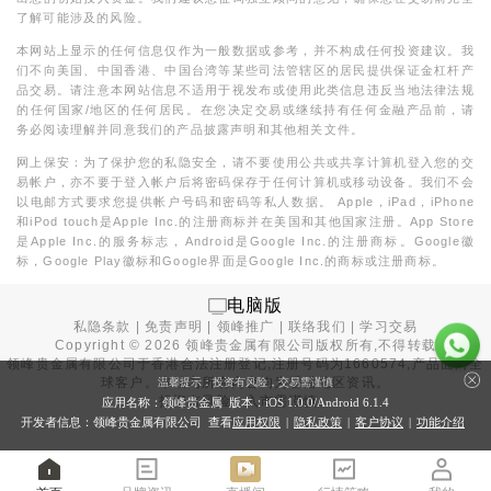
了解可能涉及的风险。
本网站上显示的任何信息仅作为一般数据或参考，并不构成任何投资建议。我
们不向美国、中国香港、中国台湾等某些司法管辖区的居民提供保证金杠杆产
品交易。请注意本网站信息不适用于视发布或使用此类信息违反当地法律法规
的任何国家/地区的任何居民。在您决定交易或继续持有任何金融产品前，请
务必阅读理解并同意我们的产品披露声明和其他相关文件。
网上保安：为了保护您的私隐安全，请不要使用公共或共享计算机登入您的交
易帐户，亦不要于登入帐户后将密码保存于任何计算机或移动设备。我们不会
以电邮方式要求您提供帐户号码和密码等私人数据。 Apple，iPad，iPhone
和iPod touch是Apple Inc.的注册商标并在美国和其他国家注册。App Store
是Apple Inc.的服务标志，Android是Google Inc.的注册商标。Google徽
标，Google Play徽标和Google界面是Google Inc.的商标或注册商标。
电脑版
私隐条款
|
免责声明
|
领峰推广
|
联络我们
|
学习交易
Copyright ©
2026
领峰贵金属有限公司版权所有,不得转载
领峰贵金属有限公司于
香港合法注册登记
,注册号码为1660574,产品面向全
球客户。本站内所有内容均为香港地区资讯。
温馨提示：投资有风险，交易需谨慎
投资有风险，入市需谨慎。
应用名称：领峰贵金属 版本：iOS
1.0.0
/Android
6.1.4
开发者信息：领峰贵金属有限公司 查看
应用权限
|
隐私政策
|
客户协议
|
功能介绍