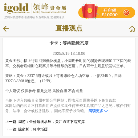
您访问的是香港地区网站 投资有风险 交易需谨慎
直播观点
卡卡：等待延续态度
2025/8/19 13:18:06
黄金图形小幅上行后回归低位横盘，小周期长时间的弱势表现增加了下探的概
率。交易者后续耐心观察并等待延续的态度，日内可带主观意识尝试空单。
策略：黄金：3337.6附近或以上可考虑轻仓入场空单，止损3348.0，目标
3327.0-3308.0附近。（12:59）
个人建议 仅供参考 据此交易 风险自担 不含点差
当阁下进入领峰贵金属有限公司网站，即表示自愿接受以下免责条款：
本网站的内容并不打算向用户提供买卖任何投资工具或产品之意见，或任何财
务、法律、会计或税务建议， 因此不应予以倚赖。
阅读更多
上一篇:
周游：金价短线承压，关注通道下沿支撑
下一篇:
陈俞杉：频率渐缓