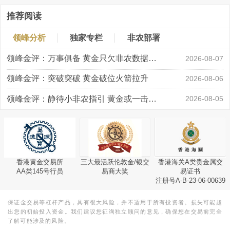
推荐阅读
领峰分析
独家专栏
非农部署
领峰金评：万事俱备 黄金只欠非农数据“东风”
2026-08-07
领峰金评：突破突破 黄金破位火箭拉升
2026-08-06
领峰金评：静待小非农指引 黄金或一击破局
2026-08-05
香港黄金交易所
三大最活跃伦敦金/银交
香港海关A类贵金属交
AA类145号行员
易商大奖
易证书
注册号A-B-23-06-00639
保证金交易等杠杆产品，具有很大风险，并不适用于所有投资者。损失可能超
出您的初始投入资金。我们建议您征询独立顾问的意见，确保您在交易前完全
了解可能涉及的风险。