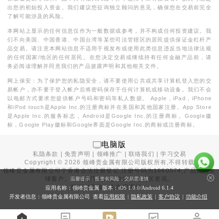
出您的初始投入资金。我们建议您征询独立顾问的意见，确保您在交易前完全
了解可能涉及的风险。
本网站上显示的任何信息仅作为一般数据或参考，并不构成任何投资建议。我
们不向美国、中国香港、中国台湾等某些司法管辖区的居民提供保证金杠杆产
品交易。请注意本网站信息不适用于视发布或使用此类信息违反当地法律法规
的任何国家/地区的任何居民。在您决定交易或继续持有任何金融产品前，请
务必阅读理解并同意我们的产品披露声明和其他相关文件。
网上保安：为了保护您的私隐安全，请不要使用公共或共享计算机登入您的交
易帐户，亦不要于登入帐户后将密码保存于任何计算机或移动设备。我们不会
以电邮方式要求您提供帐户号码和密码等私人数据。 Apple，iPad，iPhone
和iPod touch是Apple Inc.的注册商标并在美国和其他国家注册。App Store
是Apple Inc.的服务标志，Android是Google Inc.的注册商标。Google徽
标，Google Play徽标和Google界面是Google Inc.的商标或注册商标。
电脑版
私隐条款
|
免责声明
|
领峰推广
|
联络我们
|
学习交易
Copyright ©
2026
领峰贵金属有限公司版权所有,不得转载
领峰贵金属有限公司于
香港合法注册登记
,注册号码为1660574,产品面向全
球客户。本站内所有内容均为香港地区资讯。
温馨提示：投资有风险，交易需谨慎
投资有风险，入市需谨慎。
应用名称：领峰贵金属 版本：iOS
1.0.0
/Android
6.1.4
开发者信息：领峰贵金属有限公司 查看
应用权限
|
隐私政策
|
客户协议
|
功能介绍