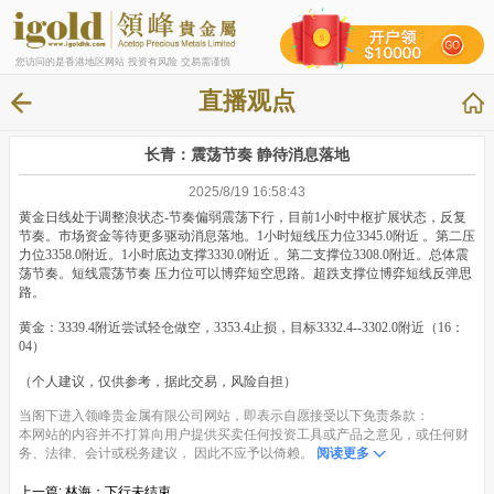
您访问的是香港地区网站 投资有风险 交易需谨慎
直播观点
长青：震荡节奏 静待消息落地
2025/8/19 16:58:43
黄金日线处于调整浪状态-节奏偏弱震荡下行，目前1小时中枢扩展状态，反复
节奏。市场资金等待更多驱动消息落地。1小时短线压力位3345.0附近 。第二压
力位3358.0附近。1小时底边支撑3330.0附近 。第二支撑位3308.0附近。总体震
荡节奏。短线震荡节奏 压力位可以博弈短空思路。超跌支撑位博弈短线反弹思
路。
黄金：3339.4附近尝试轻仓做空，3353.4止损，目标3332.4--3302.0附近（16：
04）
（个人建议，仅供参考，据此交易，风险自担）
当阁下进入领峰贵金属有限公司网站，即表示自愿接受以下免责条款：
本网站的内容并不打算向用户提供买卖任何投资工具或产品之意见，或任何财
务、法律、会计或税务建议， 因此不应予以倚赖。
阅读更多
上一篇:
林海：下行未结束